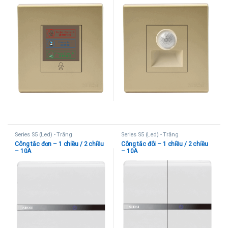
chờ)
Series S5 (Led) - Trắng
Series S5 (Led) - Trắng
Công tắc đơn – 1 chiều / 2 chiều
Công tắc đôi – 1 chiều / 2 chiều
– 10A
– 10A