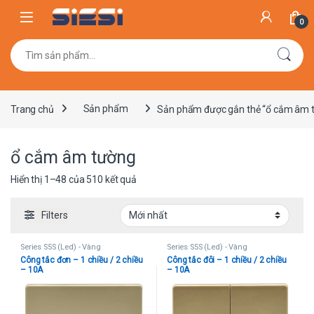
Skip to navigation
Skip to content
0
Tìm kiếm:
Trang chủ
Sản phẩm
Sản phẩm được gắn thẻ “ổ cắm âm 
ổ cắm âm tường
Được sắp xếp theo mới nhất
Hiển thị 1–48 của 510 kết quả
Filters
Series S5S (Led) - Vàng
Series S5S (Led) - Vàng
Công tắc đơn – 1 chiều / 2 chiều
Công tắc đôi – 1 chiều / 2 chiều
– 10A
– 10A