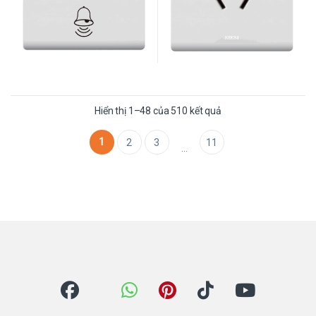
Được sắp xếp theo mớ
Hiển thị 1–48 của 510 kết quả
1
2
3
11
…