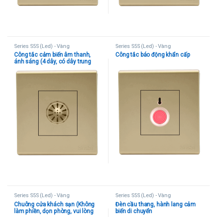
Series S5S (Led) - Vàng
Series S5S (Led) - Vàng
Công tắc cảm biến âm thanh,
Công tắc báo động khẩn cấp
ánh sáng (4 dây, có dây trung
tính)
Series S5S (Led) - Vàng
Series S5S (Led) - Vàng
Chuông cửa khách sạn (Không
Đèn cầu thang, hành lang cảm
làm phiền, dọn phòng, vui lòng
biến di chuyển