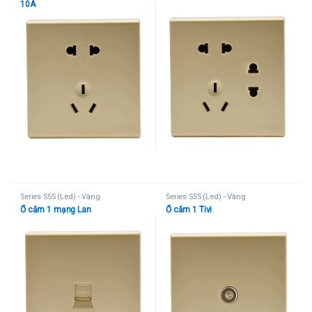
10A
Series S5S (Led) - Vàng
Series S5S (Led) - Vàng
Ổ cắm 1 mạng Lan
Ổ cắm 1 Tivi