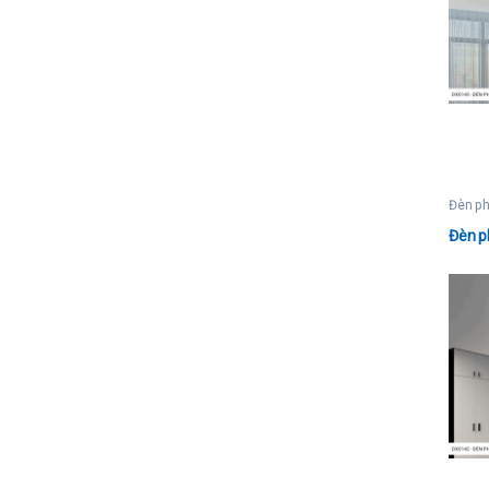
Đèn p
Đèn p