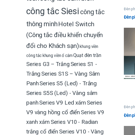
công tắc Siesi
Đèn p
công tắc
Đèn p
thông minh
Hotel Switch
(Công tắc điều khiển chuyển
đổi cho Khách sạn)
khung viền
Quạt đèn trần
công tắc
khung viền ổ cắm
Series G3 – Trắng
Series S1 -
Trắng
Series S1S – Vàng Sâm
Panh
Series S5 (Led) - Trắng
Series S5S (Led) - Vàng sâm
Series V9 Led xám
Series
panh
Đèn p
V9 vàng hồng cổ điển
Series V9
Đèn 
xanh xám
Series V10 - Radian
trắng cổ điển
Series V10 - Vàng