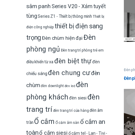
sâm panh
Series V20 - Xám tuyết
tùng
Series Z1 - Thiết bị thông minh
Thiết bị
thiết bị điện sang
điện công nghiệp
Đèn
trọng
Đèn chùm hiện đại
phòng ngủ
Đèn trang trí phòng trẻ em
đèn biệt thự
đèn
điều khiển từ xa
Đèn p
đèn chung cư
đèn
chiếu sáng
Đèn p
đèn
chùm
đèn downlight
đèn led
phòng khách
đèn
đèn siesi
trang trí
đèn âm
đèn trang trí cửa hàng
Ổ cắm
ổ cắm an
trần
Ổ cắm âm sàn
toàn
ổ cắm siesi
ổ cắm tel - Lan - Tivi -