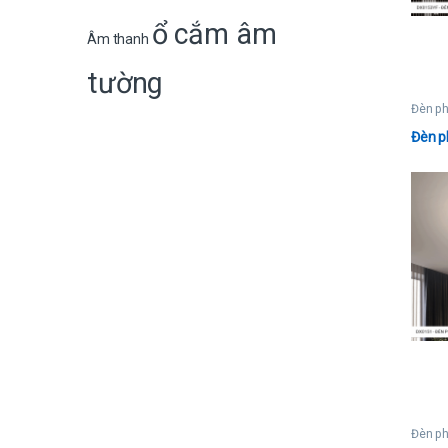
ổ cắm âm
Âm thanh
tường
Đèn p
Đèn p
Đèn p