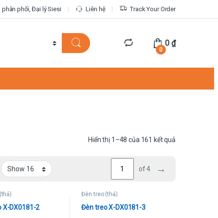
phân phối, Đại lý Siesi
Liên hệ
Track Your Order
0
₫
0
Được sắp xếp 
Hiển thị 1–48 của 161 kết quả
→
of 4
(thả)
Đèn treo (thả)
o X-DX0181-2
Đèn treo X-DX0181-3