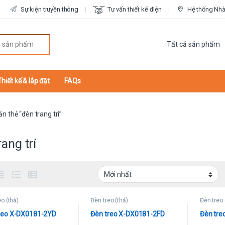
Sự kiện truyền thông
Tư vấn thiết kế điện
Hệ thống Nhà 
r:
Thiết kế & lắp đặt
FAQs
 thẻ “đèn trang trí”
rang trí
eo (thả)
Đèn treo (thả)
Đèn treo 
reo X-DX0181-2YD
Đèn treo X-DX0181-2FD
Đèn tre