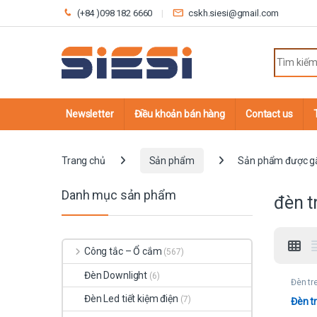
Skip to navigation
Skip to content
(+84 )098 182 6660
cskh.siesi@gmail.com
Search fo
Newsletter
Điều khoản bán hàng
Contact us
Trang chủ
Sản phẩm
Sản phẩm được gắn
Danh mục sản phẩm
đèn t
Công tắc – Ổ cắm
(567)
Đèn Downlight
(6)
Đèn tr
Đèn Led tiết kiệm điện
(7)
Đèn t