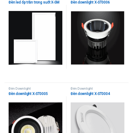
Đèn led ốp trần trong suốt X-SM
Đèn downlight X-ST0006
Đèn Downlight
Đèn Downlight
Đèn downlight X-ST0005
Đèn downlight X-ST0004