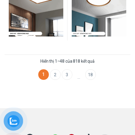
Được sắp xếp theo mớ
Hiển thị 1–48 của 818 kết quả
1
2
3
18
…