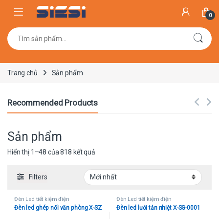
Skip to navigation
Skip to content
0
Tìm kiếm:
Trang chủ
Sản phẩm
Recommended Products
Sản phẩm
Được sắp xếp theo mới nhất
Hiển thị 1–48 của 818 kết quả
Filters
Đèn Led tiết kiệm điện
Đèn Led tiết kiệm điện
Đèn led ghép nối văn phòng X-SZ
Đèn led lưới tản nhiệt X-SG-0001