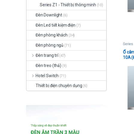
Series Z1 - Thiết bị thông minh
(10)
Đèn Downlight
(6)
Đèn Led tiết kiệm điện
(7)
Đèn phòng khách
(34)
Series
Đèn phòng ngủ
(71)
Ổ cắm
Đèn trang trí
(47)
10A (
Đèn treo (thả)
(9)
Hotel Switch
(71)
Thiết bị điện chuyên dụng
(6)