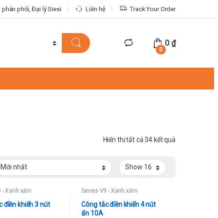
phân phối, Đại lý Siesi
Liên hệ
Track Your Order
0
₫
0
Được sắp xếp 
Hiển thị tất cả 34 kết quả
9 - Xanh xám
Series V9 - Xanh xám
 điền khiển 3 nút
Công tắc điền khiển 4 nút
ấn 10A