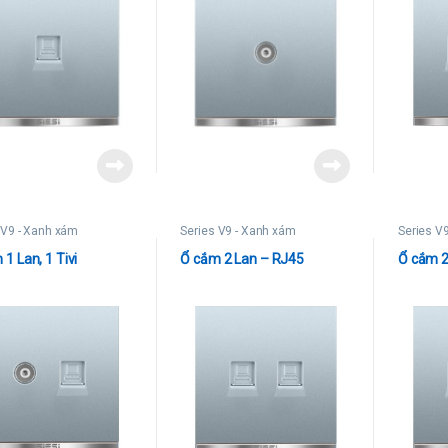
 V9 - Xanh xám
Series V9 - Xanh xám
Series V
1 Lan, 1 Tivi
Ổ cắm 2 Lan – RJ45
Ổ cắm 2