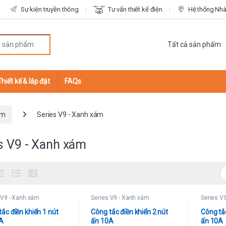
Sự kiện truyền thông
Tư vấn thiết kế điện
Hệ thống Nhà 
r:
Thiết kế & lắp đặt
FAQs
ắm
Series V9 - Xanh xám
s V9 - Xanh xám
 V9 - Xanh xám
Series V9 - Xanh xám
Series V
ắc điền khiển 1 nút
Công tắc điền khiển 2 nút
Công tắc
A
ấn 10A
ấn 10A