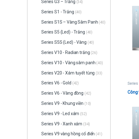
Series G3 – Trắng
(34)
Series S1 - Trắng
(40)
Series S1S – Vàng Sâm Panh
(40)
Series S5 (Led) - Trắng
(40)
Series S5S (Led) - Vàng
(40)
Series V10 - Radian trắng
(26)
Series V10 - Vàng sâm panh
(40)
Series V20 - Xám tuyết tùng
(33)
Series V6 - Gold
(42)
Series
Công 
Series V6 - Vàng đồng
(42)
Series V9 - Khung viền
(10)
Series V9 - Led xám
(52)
Series V9 - Xanh xám
(34)
Series V9 vàng hồng cổ điển
(41)