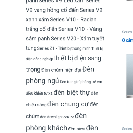
Series V9 Led xám
Series
panh
V9 vàng hồng cổ điển
Series V9
xanh xám
Series V10 - Radian
trắng cổ điển
Series V10 - Vàng
Series
sâm panh
Series V20 - Xám tuyết
Ổ cắm 
tùng
Series Z1 - Thiết bị thông minh
Thiết bị
thiết bị điện sang
điện công nghiệp
Đèn
trọng
Đèn chùm hiện đại
phòng ngủ
Đèn trang trí phòng trẻ em
đèn biệt thự
đèn
điều khiển từ xa
đèn chung cư
đèn
chiếu sáng
đèn
chùm
đèn downlight
đèn led
phòng khách
đèn
đèn siesi
Series