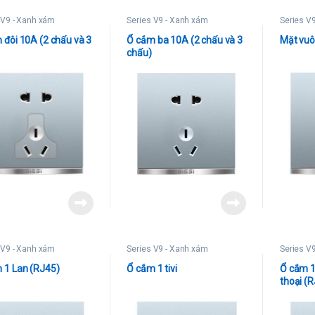
 V9 - Xanh xám
Series V9 - Xanh xám
Series V
 đôi 10A (2 chấu và 3
Ổ cắm ba 10A (2 chấu và 3
Mặt vuô
chấu)
 V9 - Xanh xám
Series V9 - Xanh xám
Series V
 1 Lan (RJ45)
Ổ cắm 1 tivi
Ổ cắm 1
thoại (