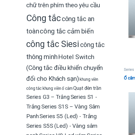
chữ trên phím theo yêu cầu
Công tắc
công tắc an
toàn
công tắc cảm biến
công tắc Siesi
công tắc
thông minh
Hotel Switch
(Công tắc điều khiển chuyển
Series
đổi cho Khách sạn)
Ổ cắm 
khung viền
Quạt đèn trần
công tắc
khung viền ổ cắm
Series G3 – Trắng
Series S1 -
Trắng
Series S1S – Vàng Sâm
Panh
Series S5 (Led) - Trắng
Series S5S (Led) - Vàng sâm