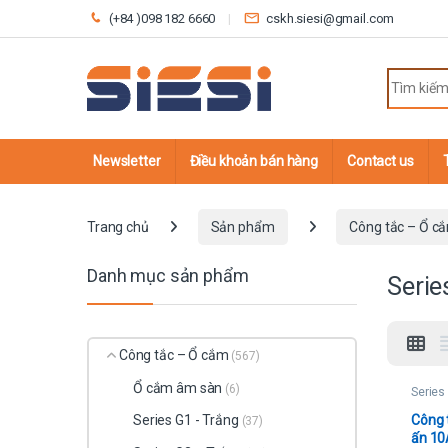
Skip to navigation
Skip to content
(+84 )098 182 6660
cskh.siesi@gmail.com
Search fo
Newsletter
Điều khoản bán hàng
Contact us
Trang chủ
Sản phẩm
Công tắc – Ổ c
Danh mục sản phẩm
Serie
Công tắc – Ổ cắm
(567)
Ổ cắm âm sàn
(6)
Series
Công t
Series G1 - Trắng
(37)
ấn 10