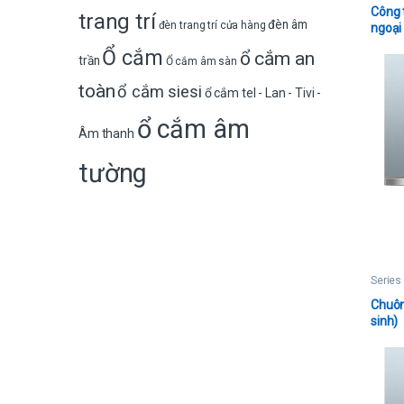
Công 
trang trí
đèn âm
đèn trang trí cửa hàng
ngoại
Ổ cắm
ổ cắm an
trần
Ổ cắm âm sàn
toàn
ổ cắm siesi
ổ cắm tel - Lan - Tivi -
ổ cắm âm
Âm thanh
tường
Series
Chuôn
sinh)