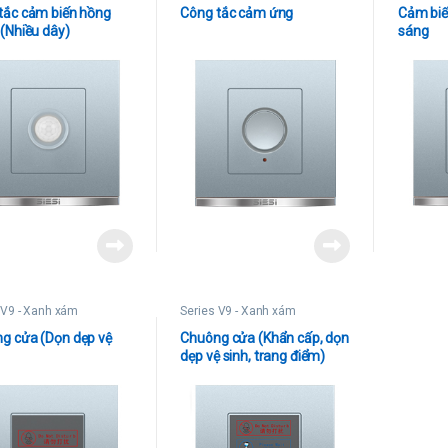
tắc cảm biến hồng
Công tắc cảm ứng
Cảm biế
 (Nhiều dây)
sáng
 V9 - Xanh xám
Series V9 - Xanh xám
g cửa (Dọn dẹp vệ
Chuông cửa (Khẩn cấp, dọn
dẹp vệ sinh, trang điểm)