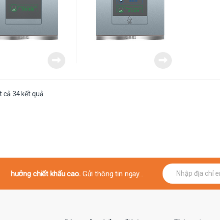
Được sắp xếp theo mới nhất
ất cả 34 kết quả
E
hưởng chiết khấu cao.
Gửi thông tin ngay...
m
a
i
l
*