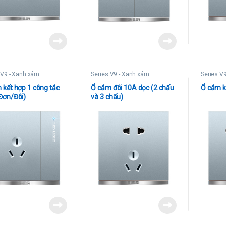
 V9 - Xanh xám
Series V9 - Xanh xám
Series V
 kết hợp 1 công tắc
Ổ cắm đôi 10A dọc (2 chấu
Ổ cắm k
Đơn/Đôi)
và 3 chấu)