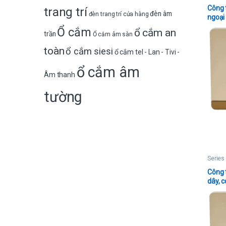
Công 
trang trí
đèn âm
đèn trang trí cửa hàng
ngoại 
Ổ cắm
ổ cắm an
trần
Ổ cắm âm sàn
toàn
ổ cắm siesi
ổ cắm tel - Lan - Tivi -
ổ cắm âm
Âm thanh
tường
Series
Công 
dây, c