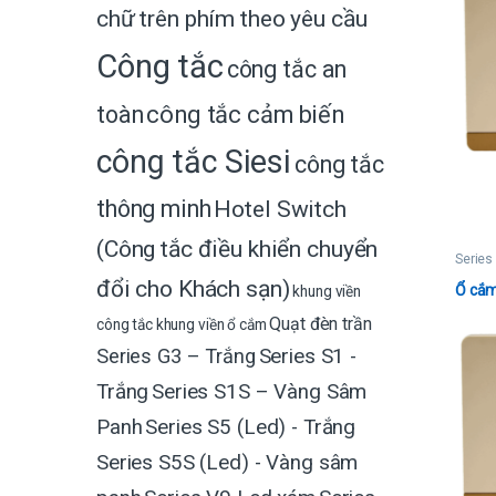
chữ trên phím theo yêu cầu
Công tắc
công tắc an
toàn
công tắc cảm biến
công tắc Siesi
công tắc
thông minh
Hotel Switch
(Công tắc điều khiển chuyển
Series
đổi cho Khách sạn)
Ổ cắm
khung viền
Quạt đèn trần
công tắc
khung viền ổ cắm
Series G3 – Trắng
Series S1 -
Trắng
Series S1S – Vàng Sâm
Panh
Series S5 (Led) - Trắng
Series S5S (Led) - Vàng sâm