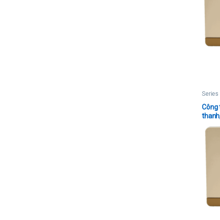
Series
Công 
thanh,
dây tr