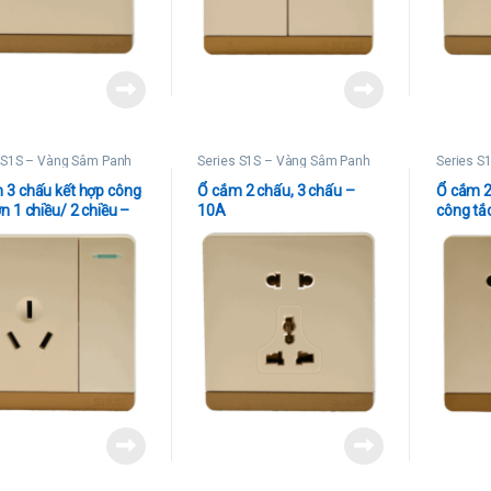
 S1S – Vàng Sâm Panh
Series S1S – Vàng Sâm Panh
Series S
 3 chấu kết hợp công
Ổ cắm 2 chấu, 3 chấu –
Ổ cắm 2
n 1 chiều/ 2 chiều –
10A
công tắc
chiều –