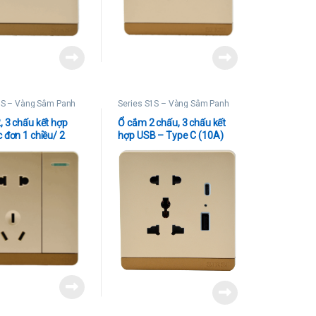
1S – Vàng Sâm Panh
Series S1S – Vàng Sâm Panh
, 3 chấu kết hợp
Ổ cắm 2 chấu, 3 chấu kết
 đơn 1 chiều/ 2
hợp USB – Type C (10A)
 10A