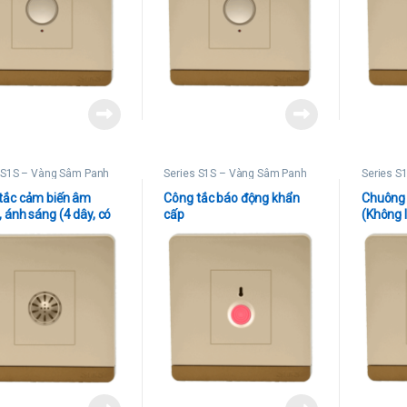
 S1S – Vàng Sâm Panh
Series S1S – Vàng Sâm Panh
Series S
tắc cảm biến âm
Công tắc báo động khẩn
Chuông 
 ánh sáng (4 dây, có
cấp
(Không 
ung tính)
phòng, v