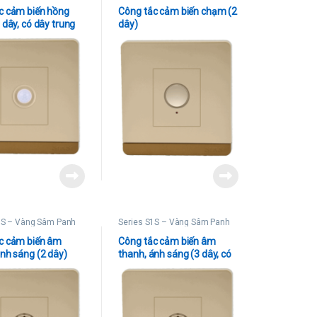
c cảm biến hồng
Công tắc cảm biến chạm (2
 dây, có dây trung
dây)
1S – Vàng Sâm Panh
Series S1S – Vàng Sâm Panh
c cảm biến âm
Công tắc cảm biến âm
ánh sáng (2 dây)
thanh, ánh sáng (3 dây, có
dây trung tính)