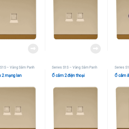
 S1S – Vàng Sâm Panh
Series S1S – Vàng Sâm Panh
Series S
 2 mạng lan
Ổ cắm 2 điện thoại
Ổ cắm â