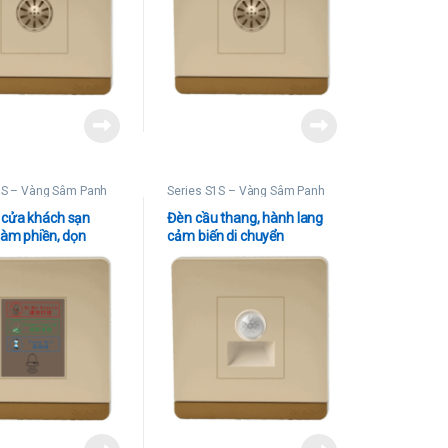
1S – Vàng Sâm Panh
Series S1S – Vàng Sâm Panh
cửa khách sạn
Đèn cầu thang, hành lang
làm phiền, dọn
cảm biến di chuyển
ui lòng chờ)