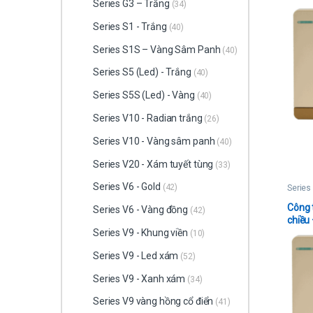
Series G3 – Trắng
(34)
Series S1 - Trắng
(40)
Series S1S – Vàng Sâm Panh
(40)
Series S5 (Led) - Trắng
(40)
Series S5S (Led) - Vàng
(40)
Series V10 - Radian trắng
(26)
Series V10 - Vàng sâm panh
(40)
Series V20 - Xám tuyết tùng
(33)
Series V6 - Gold
(42)
Series
Công 
Series V6 - Vàng đồng
(42)
chiều
Series V9 - Khung viền
(10)
Series V9 - Led xám
(52)
Series V9 - Xanh xám
(34)
Series V9 vàng hồng cổ điển
(41)