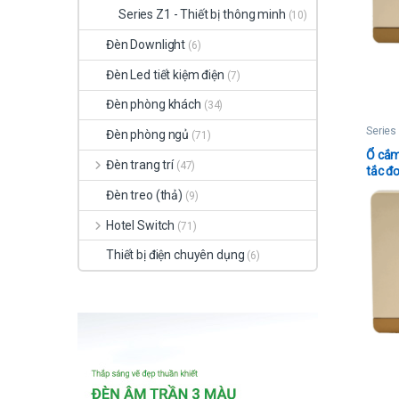
Series Z1 - Thiết bị thông minh
(10)
Đèn Downlight
(6)
Đèn Led tiết kiệm điện
(7)
Đèn phòng khách
(34)
Series
Đèn phòng ngủ
(71)
Ổ cắm
Đèn trang trí
(47)
tắc đơ
16A
Đèn treo (thả)
(9)
Hotel Switch
(71)
Thiết bị điện chuyên dụng
(6)