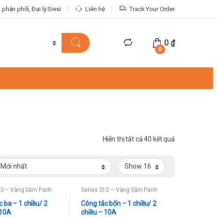
phân phối, Đại lý Siesi
Liên hệ
Track Your Order
0
₫
0
Được sắp xếp 
Hiển thị tất cả 40 kết quả
1S – Vàng Sâm Panh
Series S1S – Vàng Sâm Panh
 ba – 1 chiều/ 2
Công tắc bốn – 1 chiều/ 2
 10A
chiều – 10A