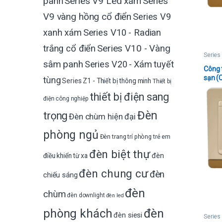
Series V9 Led xám
Series
panh
V9 vàng hồng cổ điển
Series V9
xanh xám
Series V10 - Radian
trắng cổ điển
Series V10 - Vàng
Series
sâm panh
Series V20 - Xám tuyết
Công 
sạn (
tùng
Series Z1 - Thiết bị thông minh
Thiết bị
từ tần
thiết bị điện sang
số ca
điện công nghiệp
Đèn
trọng
Đèn chùm hiện đại
phòng ngủ
Đèn trang trí phòng trẻ em
đèn biệt thự
đèn
điều khiển từ xa
đèn chung cư
đèn
chiếu sáng
đèn
chùm
đèn downlight
đèn led
phòng khách
đèn
đèn siesi
Series