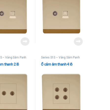
1S – Vàng Sâm Panh
Series S1S – Vàng Sâm Panh
m thanh 2 lỗ
Ổ cắm âm thanh 4 lỗ