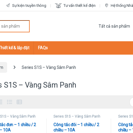
Sự kiện truyền thông
Tư vấn thiết kế điện
Hệ thống Nhà 
r:
Thiết kế & lắp đặt
FAQs
ắm
Series S1S – Vàng Sâm Panh
es S1S – Vàng Sâm Panh
 S1S – Vàng Sâm Panh
Series S1S – Vàng Sâm Panh
Series S
ắc đơn – 1 chiều / 2
Công tắc đôi – 1 chiều / 2
Công tắc
 – 10A
chiều – 10A
chiều –