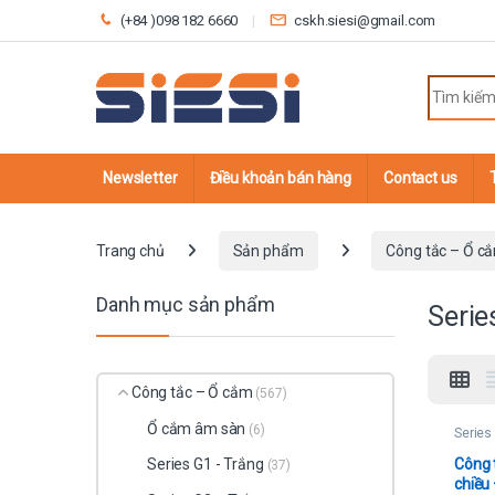
Skip to navigation
Skip to content
(+84 )098 182 6660
cskh.siesi@gmail.com
Search fo
Newsletter
Điều khoản bán hàng
Contact us
Trang chủ
Sản phẩm
Công tắc – Ổ c
Danh mục sản phẩm
Seri
Công tắc – Ổ cắm
(567)
Ổ cắm âm sàn
(6)
Series
Công t
Series G1 - Trắng
(37)
chiều