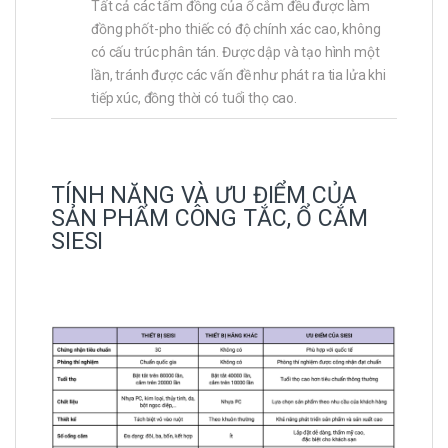
Tất cả các tấm đồng của ổ cắm đều được làm
đồng phốt-pho thiếc có độ chính xác cao, không
có cấu trúc phân tán. Được dập và tạo hình một
lần, tránh được các vấn đề như phát ra tia lửa khi
tiếp xúc, đồng thời có tuổi thọ cao.
TÍNH NĂNG VÀ ƯU ĐIỂM CỦA
SẢN PHẨM CÔNG TẮC, Ổ CẮM
SIESI