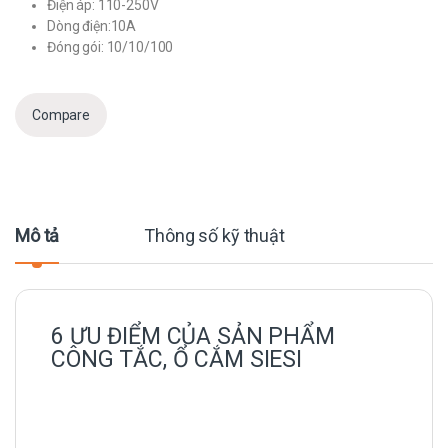
Điện áp: 110-250V
Dòng điện:10A
Đóng gói: 10/10/100
Compare
Mô tả
Thông số kỹ thuật
6 ƯU ĐIỂM CỦA SẢN PHẨM
CÔNG TẮC, Ổ CẮM SIESI