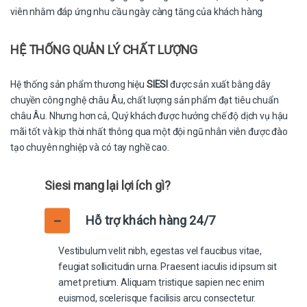
viên nhằm đáp ứng nhu cầu ngày càng tăng của khách hàng
HỆ THỐNG QUẢN LÝ CHẤT LƯỢNG
Hệ thống sản phẩm thương hiệu
SIESI
được sản xuất bằng dây
chuyền công nghệ châu Âu, chất lượng sản phẩm đạt tiêu chuẩn
châu Âu. Nhưng hơn cả, Quý khách được hưởng chế độ dịch vụ hậu
mãi tốt và kịp thời nhất thông qua một đội ngũ nhân viên được đào
tạo chuyên nghiệp và có tay nghề cao.
Siesi mang lại lợi ích gì?
Hỗ trợ khách hàng 24/7
Vestibulum velit nibh, egestas vel faucibus vitae,
feugiat sollicitudin urna. Praesent iaculis id ipsum sit
amet pretium. Aliquam tristique sapien nec enim
euismod, scelerisque facilisis arcu consectetur.