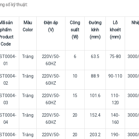
ng số kỹ thuật:
Mã sản
Màu
Điện áp
Công
Đường
Lỗ
Nhi
phẩm
Color
(V)
suất
kính
khoét
Product
(W)
(mm)
(mm)
Code
ST0004-
Trắng
220V/50-
6
63.5
75-80
3000
01
60HZ
ST0004-
Trắng
220V/50-
10
88.9
90-110
3000
02
60HZ
ST0004-
Trắng
220V/50-
15
101.6
110-
3000
03
60HZ
120
ST0004-
Trắng
220V/50-
20
152.4
140-
3000
04
60HZ
160
ST0004-
Trắng
220V/50-
20
203.2
190-
3000