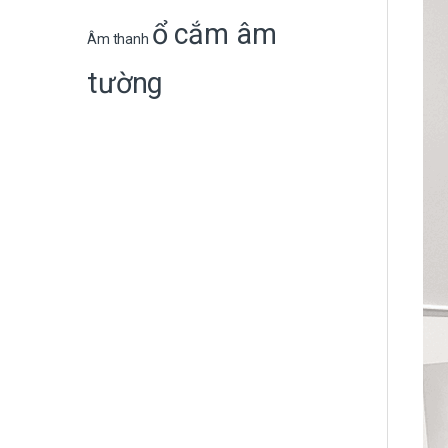
ổ cắm âm
Âm thanh
tường