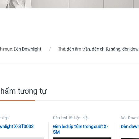
h mục:
Đèn Downlight
Thẻ:
đèn âm trần
,
đèn chiếu sáng
,
đèn down
phẩm tương tự
nlight
Đèn Led tiết kiệm điện
Đèn Downl
wnlight X-ST0003
Đèn led ốp trần trong suốt X-
Đèn down
SM