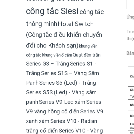
công tắc Siesi
công tắc
Ứng
thông minh
Hotel Switch
Trun
(Công tắc điều khiển chuyển
thi
đổi cho Khách sạn)
khung viền
Bảng
Quạt đèn trần
công tắc
khung viền ổ cắm
Series G3 – Trắng
Series S1 -
Trắng
Series S1S – Vàng Sâm
Panh
Series S5 (Led) - Trắng
Series S5S (Led) - Vàng sâm
Series V9 Led xám
Series
panh
V9 vàng hồng cổ điển
Series V9
xanh xám
Series V10 - Radian
trắng cổ điển
Series V10 - Vàng