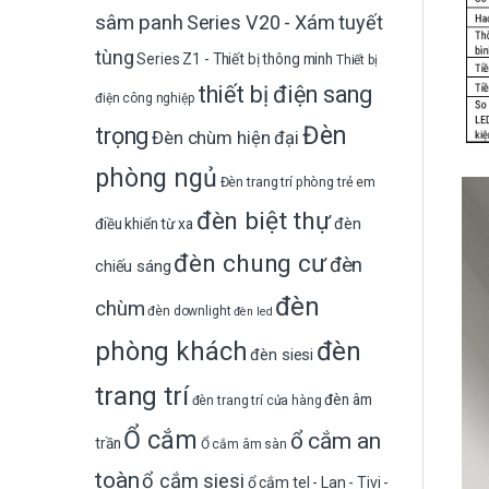
sâm panh
Series V20 - Xám tuyết
tùng
Series Z1 - Thiết bị thông minh
Thiết bị
thiết bị điện sang
điện công nghiệp
Đèn
trọng
Đèn chùm hiện đại
phòng ngủ
Đèn trang trí phòng trẻ em
đèn biệt thự
đèn
điều khiển từ xa
đèn chung cư
đèn
chiếu sáng
đèn
chùm
đèn downlight
đèn led
phòng khách
đèn
đèn siesi
trang trí
đèn âm
đèn trang trí cửa hàng
Ổ cắm
ổ cắm an
trần
Ổ cắm âm sàn
toàn
ổ cắm siesi
ổ cắm tel - Lan - Tivi -