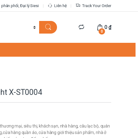
phân phối, Đại lý Siesi
Liên hệ
Track Your Order
0
₫
0
ght X-ST0004
hương mại, siêu thị, khách sạn, nhà hàng, câu lạc bộ, quán
g,cửa hàng quần áo, cửa hàng giới thiệu sản phẩm, nhà ở