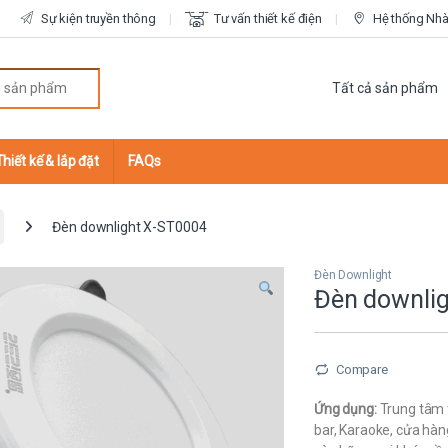
Sự kiện truyền thông
Tư vấn thiết kế điện
Hệ thống Nhà 
r:
Thiết kế & lắp đặt
FAQs
Đèn downlight X-ST0004
Đèn Downlight
Đèn downli
Compare
Ứng dụng:
Trung tâm t
bar, Karaoke, cửa hàn