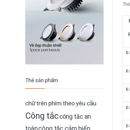
Thô
X-
X-
Thẻ sản phẩm
X-
chữ trên phím theo yêu cầu
X-
Công tắc
công tắc an
X-
toàn
công tắc cảm biến