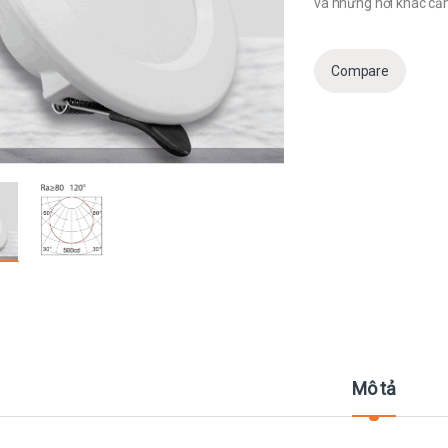
và những nơi khác cần
Compare
Mô tả