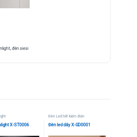
light
,
đèn siesi
ight
Đèn Led tiết kiệm điện
light X-ST0006
Đèn led dây X-GD0001