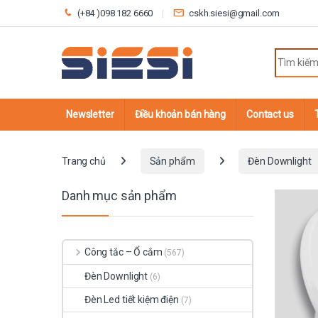
Skip to navigation
Skip to content
(+84 )098 182 6660
cskh.siesi@gmail.com
Search fo
Newsletter
Điều khoản bán hàng
Contact us
Trang chủ
Sản phẩm
Đèn Downlight
Danh mục sản phẩm
Công tắc – Ổ cắm
(567)
Đèn Downlight
(6)
Đèn Led tiết kiệm điện
(7)