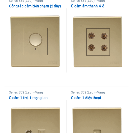
Series S5S (Led) - Vàng
Series S5S (Led) - Vàng
Công tắc cảm biến chạm (2 dây)
Ổ cắm âm thanh 4 lỗ
Series S5S (Led) - Vàng
Series S5S (Led) - Vàng
Ổ cắm 1 tivi, 1 mạng lan
Ổ cắm 1 điện thoại