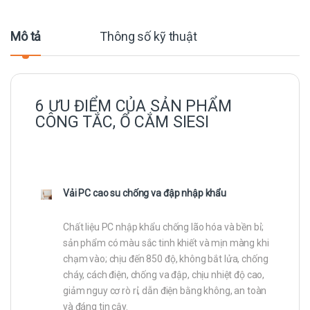
Mô tả
Thông số kỹ thuật
6 ƯU ĐIỂM CỦA SẢN PHẨM
CÔNG TẮC, Ổ CẮM SIESI
Vải PC cao su chống va đập nhập khẩu
Chất liệu PC nhập khẩu chống lão hóa và bền bỉ;
sản phẩm có màu sắc tinh khiết và mịn màng khi
chạm vào; chịu đến 850 độ, không bắt lửa, chống
cháy, cách điện, chống va đập, chịu nhiệt độ cao,
giảm nguy cơ rò rỉ, dẫn điện bằng không, an toàn
và đáng tin cậy.