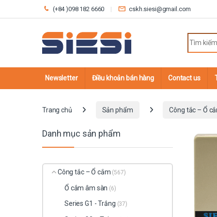
Skip to navigation
Skip to content
(+84 )098 182 6660
cskh.siesi@gmail.com
Search fo
Newsletter
Điều khoản bán hàng
Contact us
Trang chủ
Sản phẩm
Công tắc – Ổ c
Danh mục sản phẩm
Công tắc – Ổ cắm
(567)
Ổ cắm âm sàn
(6)
Series G1 - Trắng
(37)