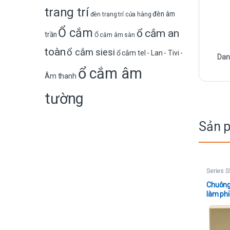
trang trí
đèn âm
đèn trang trí cửa hàng
Ổ cắm
ổ cắm an
trần
Ổ cắm âm sàn
toàn
ổ cắm siesi
ổ cắm tel - Lan - Tivi -
Dan
ổ cắm âm
Âm thanh
tường
Sản 
Series S
Chuông
làm phi
chờ)