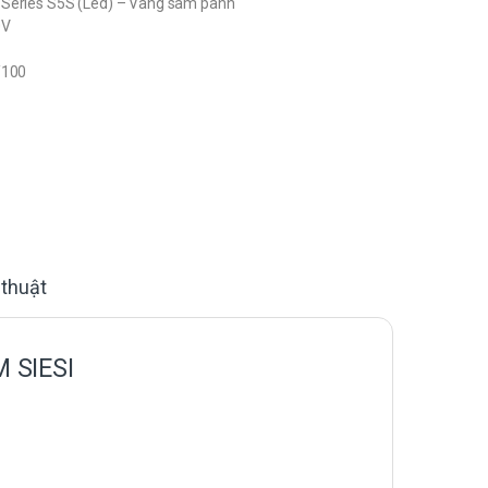
Series S5S (Led) – Vàng sâm panh
0V
/100
 thuật
 SIESI