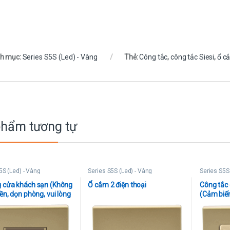
h mục:
Series S5S (Led) - Vàng
Thẻ:
Công tắc
,
công tắc Siesi
,
ổ c
phẩm tương tự
5S (Led) - Vàng
Series S5S (Led) - Vàng
Series S5S
 cửa khách sạn (Không
Ổ cắm 2 điện thoại
Công tắc 
ền, dọn phòng, vui lòng
(Cảm biế
số thấp/ 