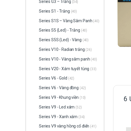
Series G3 – Trắng
(34)
Series S1 - Trắng
(40)
Series S1S – Vàng Sâm Panh
(40)
Series S5 (Led) - Trắng
(40)
Series S5S (Led) - Vàng
(40)
Series V10 - Radian trắng
(26)
Series V10 - Vàng sâm panh
(40)
Series V20 - Xám tuyết tùng
(33)
Series V6 - Gold
(42)
Series V6 - Vàng đồng
(42)
Series V9 - Khung viền
6 
(10)
Series V9 - Led xám
(52)
Series V9 - Xanh xám
(34)
Series V9 vàng hồng cổ điển
(41)