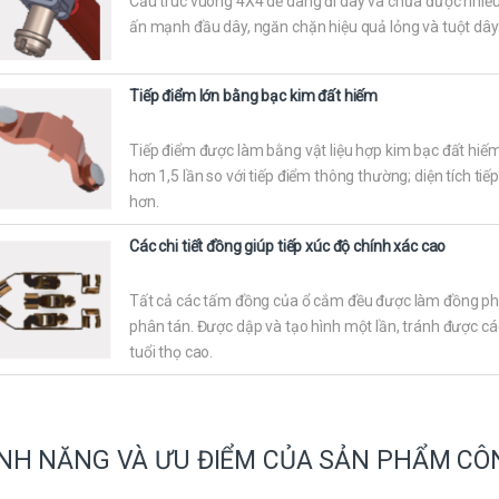
Cấu trúc vuông 4X4 dễ dàng đi dây và chứa được nhiều 
ấn mạnh đầu dây, ngăn chặn hiệu quả lỏng và tuột dây
Tiếp điểm lớn bằng bạc kim đất hiếm
Tiếp điểm được làm bằng vật liệu hợp kim bạc đất hiếm 
hơn 1,5 lần so với tiếp điểm thông thường; diện tích tiế
hơn.
Các chi tiết đồng giúp tiếp xúc độ chính xác cao
Tất cả các tấm đồng của ổ cắm đều được làm đồng phốt
phân tán. Được dập và tạo hình một lần, tránh được các 
tuổi thọ cao.
NH NĂNG VÀ ƯU ĐIỂM CỦA SẢN PHẨM CÔN