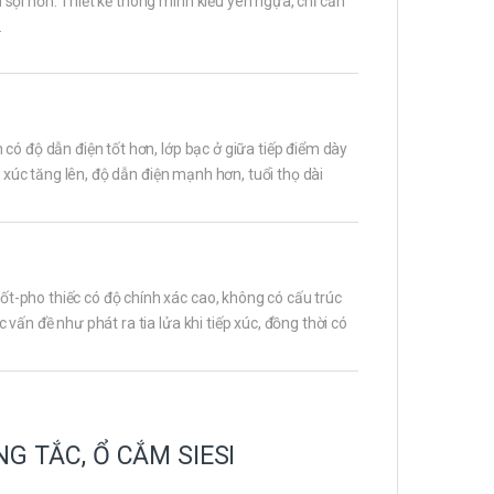
sợi hơn. Thiết kế thông minh kiểu yên ngựa, chỉ cần
.
có độ dẫn điện tốt hơn, lớp bạc ở giữa tiếp điểm dày
p xúc tăng lên, độ dẫn điện mạnh hơn, tuổi thọ dài
-pho thiếc có độ chính xác cao, không có cấu trúc
vấn đề như phát ra tia lửa khi tiếp xúc, đồng thời có
G TẮC, Ổ CẮM SIESI