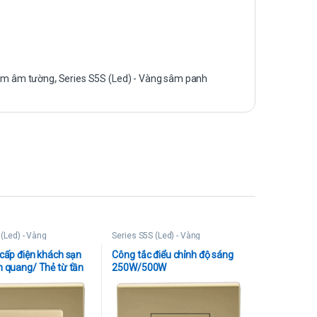
ắm âm tường
,
Series S5S (Led) - Vàng sâm panh
 (Led) - Vàng
Series S5S (Led) - Vàng
cấp điện khách sạn
Công tắc điểu chỉnh độ sáng
n quang/ Thẻ từ tần
250W/500W
Thẻ từ tần số cao)