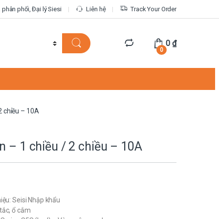
phân phối, Đại lý Siesi
Liên hệ
Track Your Order
0
₫
0
2 chiều – 10A
n – 1 chiều / 2 chiều – 10A
iệu: Seisi Nhập khẩu
tắc, ổ cắm