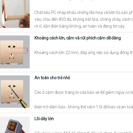
Chất liệu PC nhập khẩu chống lão hóa và bền bỉ; sản 
vào; chịu đến 850 độ, không bắt lửa, chống cháy, cách 
rò rỉ, dẫn điện bằng không, an toàn và đáng tin cậy.
Khoảng cách lớn, cắm và rút phích cắm dễ dàng
Khoảng cách lớn 22 mm, đáp ứng việc sử dụng đồng th
An toàn cho trẻ nhỏ
Các ổ cắm được trang bị cửa bảo vệ để giảm nguy cơ bị 
Điện trở đảm bảo , không thể cắm 1 lỗ để bảo vệ an toà
Lõi dây lớn