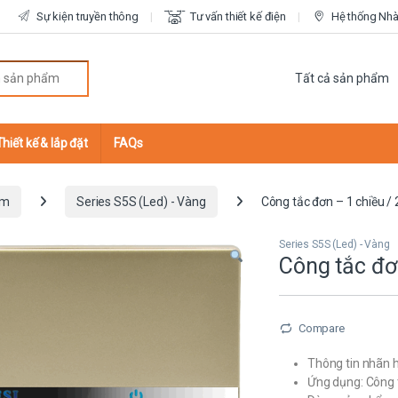
Sự kiện truyền thông
Tư vấn thiết kế điện
Hệ thống Nhà 
r:
Thiết kế & lắp đặt
FAQs
ắm
Series S5S (Led) - Vàng
Công tắc đơn – 1 chiều / 
Series S5S (Led) - Vàng
Công tắc đơ
Compare
Thông tin nhãn h
Ứng dụng: Công 