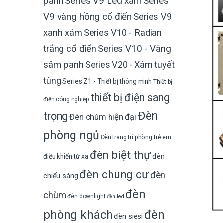
Series V9 Led xám
Series
panh
V9 vàng hồng cổ điển
Series V9
xanh xám
Series V10 - Radian
trắng cổ điển
Series V10 - Vàng
sâm panh
Series V20 - Xám tuyết
tùng
Series Z1 - Thiết bị thông minh
Thiết bị
thiết bị điện sang
điện công nghiệp
Đèn
trọng
Đèn chùm hiện đại
phòng ngủ
Đèn trang trí phòng trẻ em
đèn biệt thự
đèn
điều khiển từ xa
đèn chung cư
đèn
chiếu sáng
đèn
chùm
đèn downlight
đèn led
phòng khách
đèn
đèn siesi