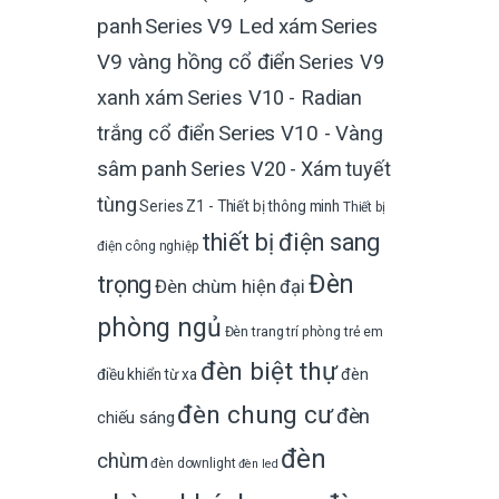
Series V9 Led xám
Series
panh
V9 vàng hồng cổ điển
Series V9
xanh xám
Series V10 - Radian
trắng cổ điển
Series V10 - Vàng
sâm panh
Series V20 - Xám tuyết
tùng
Series Z1 - Thiết bị thông minh
Thiết bị
thiết bị điện sang
điện công nghiệp
Đèn
trọng
Đèn chùm hiện đại
phòng ngủ
Đèn trang trí phòng trẻ em
đèn biệt thự
đèn
điều khiển từ xa
đèn chung cư
đèn
chiếu sáng
đèn
chùm
đèn downlight
đèn led