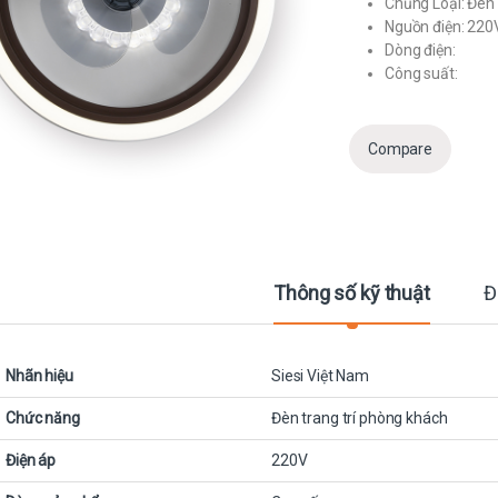
Chủng Loại: Đèn 
Nguồn điện: 220
Dòng điện:
Công suất:
Compare
Thông số kỹ thuật
Đ
Nhãn hiệu
Siesi Việt Nam
Chức năng
Đèn trang trí phòng khách
Điện áp
220V