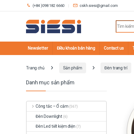
Skip to navigation
Skip to content
(+84 )098 182 6660
cskh.siesi@gmail.com
Search fo
Newsletter
Điều khoản bán hàng
Contact us
Trang chủ
Sản phẩm
Đèn trang trí
Danh mục sản phẩm
Công tắc – Ổ cắm
(567)
Đèn Downlight
(6)
Đèn Led tiết kiệm điện
(7)