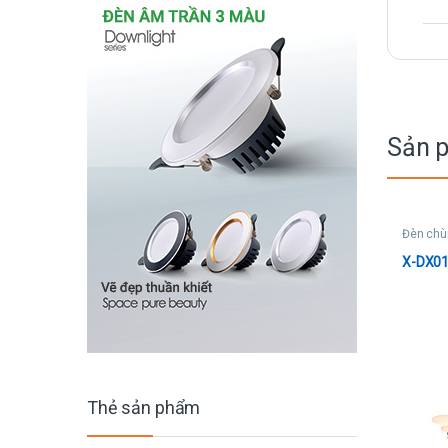
Sản 
Đèn chù
X-DX01
Thẻ sản phẩm