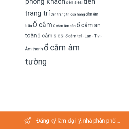
phòng khách
đèn
đèn siesi
trang trí
đèn âm
đèn trang trí cửa hàng
Ổ cắm
ổ cắm an
trần
Ổ cắm âm sàn
toàn
ổ cắm siesi
ổ cắm tel - Lan - Tivi -
ổ cắm âm
Âm thanh
tường
Đăng ký làm đại lý, nhà phân phối...