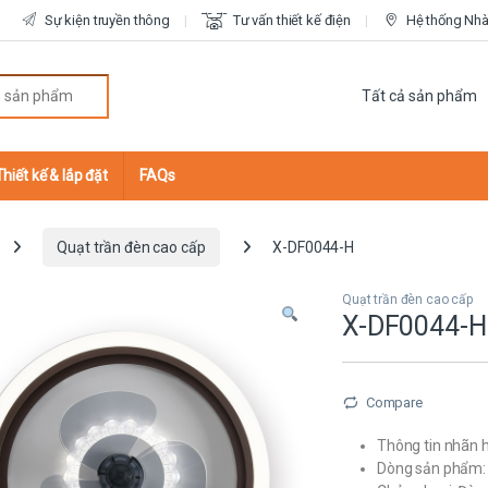
Sự kiện truyền thông
Tư vấn thiết kế điện
Hệ thống Nhà 
r:
Thiết kế & lắp đặt
FAQs
Quạt trần đèn cao cấp
X-DF0044-H
Quạt trần đèn cao cấp
X-DF0044-H
Compare
Thông tin nhãn h
Dòng sản phẩm: 