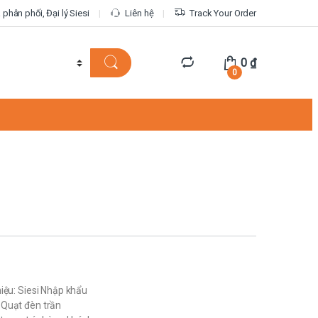
phân phối, Đại lý Siesi
Liên hệ
Track Your Order
0
₫
0
iệu: Siesi Nhập khẩu
Quạt đèn trần