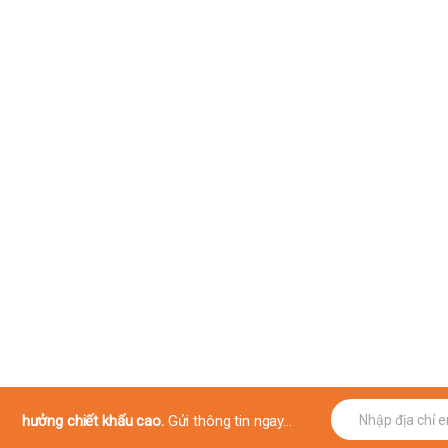
E
hưởng chiết khấu cao.
Gửi thông tin ngay...
m
a