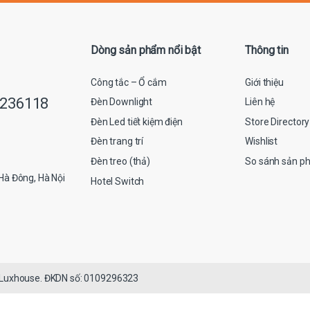
i
l
*
Dòng sản phẩm nổi bật
Thông tin
Công tắc – Ổ cắm
Giới thiệu
9236118
Đèn Downlight
Liên hệ
Đèn Led tiết kiệm điện
Store Directory
Đèn trang trí
Wishlist
Đèn treo (thả)
So sánh sản p
Hà Đông, Hà Nội
Hotel Switch
 Luxhouse. ĐKDN số: 0109296323