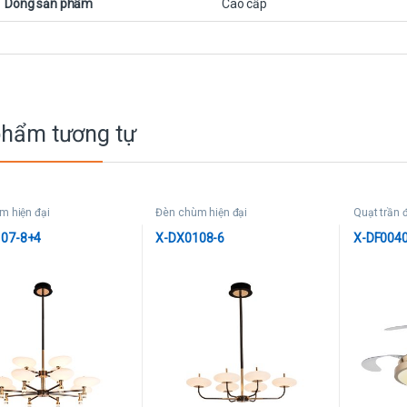
Dòng sản phẩm
Cao cấp
phẩm tương tự
m hiện đại
Đèn chùm hiện đại
Quạt trần 
07-8+4
X-DX0108-6
X-DF004