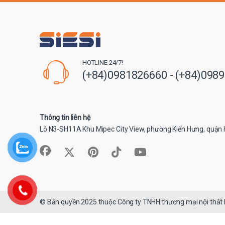
HOTLINE 24/7!
(+84)0981826660 - (+84)098
Thông tin liên hệ
Lô N3-SH11A Khu Mipec City View, phường Kiến Hưng, quận 
© Bản quyền 2025 thuộc Công ty TNHH thương mại nội thất