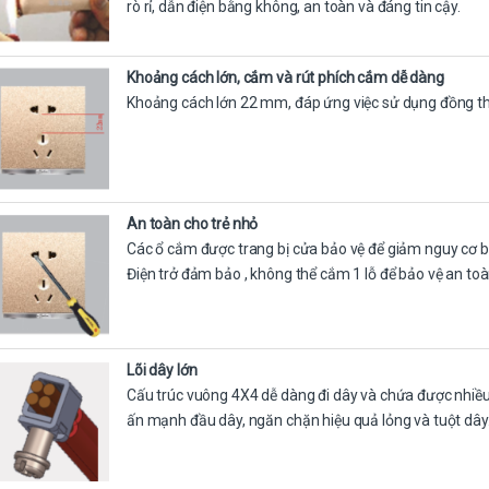
rò rỉ, dẫn điện bằng không, an toàn và đáng tin cậy.
Khoảng cách lớn, cắm và rút phích cắm dễ dàng
Khoảng cách lớn 22 mm, đáp ứng việc sử dụng đồng th
An toàn cho trẻ nhỏ
Các ổ cắm được trang bị cửa bảo vệ để giảm nguy cơ bị 
Điện trở đảm bảo , không thể cắm 1 lỗ để bảo vệ an toà
Lõi dây lớn
Cấu trúc vuông 4X4 dễ dàng đi dây và chứa được nhiều 
ấn mạnh đầu dây, ngăn chặn hiệu quả lỏng và tuột dây