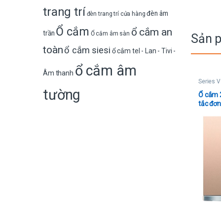
trang trí
đèn âm
đèn trang trí cửa hàng
Ổ cắm
ổ cắm an
trần
Ổ cắm âm sàn
Sản 
toàn
ổ cắm siesi
ổ cắm tel - Lan - Tivi -
ổ cắm âm
Âm thanh
Series V
tường
Ổ cắm 2
tắc đơn