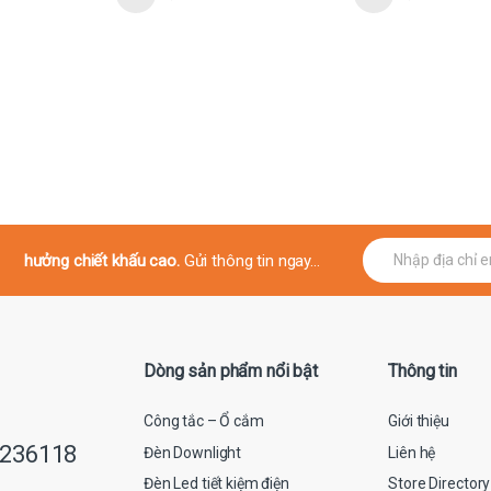
E
hưởng chiết khấu cao.
Gửi thông tin ngay...
m
a
i
l
*
Dòng sản phẩm nổi bật
Thông tin
Công tắc – Ổ cắm
Giới thiệu
9236118
Đèn Downlight
Liên hệ
Đèn Led tiết kiệm điện
Store Directory