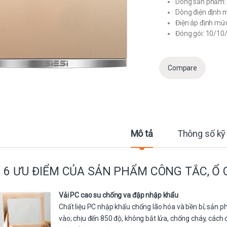
Dòng sản phẩm: 
Dòng điện định 
Điện áp định mứ
Đóng gói: 10/10
Compare
Mô tả
Thông số kỹ
6 ƯU ĐIỂM CỦA SẢN PHẨM CÔNG TẮC, Ổ 
Vải PC cao su chống va đập nhập khẩu
Chất liệu PC nhập khẩu chống lão hóa và bền bỉ; sản 
vào; chịu đến 850 độ, không bắt lửa, chống cháy, cách 