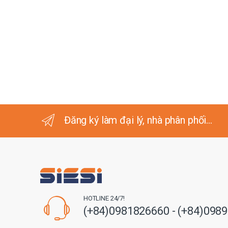
Đăng ký làm đại lý, nhà phân phối...
HOTLINE 24/7!
(+84)0981826660 - (+84)098