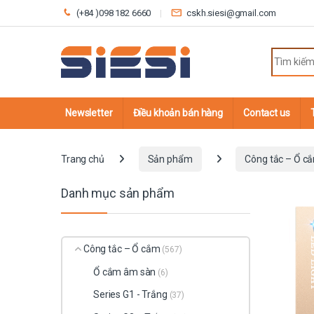
Skip to navigation
Skip to content
(+84 )098 182 6660
cskh.siesi@gmail.com
Search fo
Newsletter
Điều khoản bán hàng
Contact us
Trang chủ
Sản phẩm
Công tắc – Ổ c
Danh mục sản phẩm
Công tắc – Ổ cắm
(567)
Ổ cắm âm sàn
(6)
Series G1 - Trắng
(37)