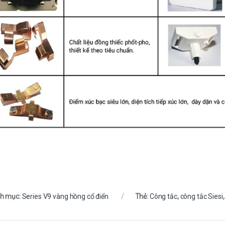
h mục:
Series V9 vàng hồng cổ điển
Thẻ:
Công tắc
,
công tắc Siesi