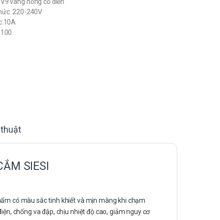
V9 vàng hồng cổ điển
mức: 220-240V
c:10A
/100
 thuật
CẮM SIESI
phẩm có màu sắc tinh khiết và mịn màng khi chạm
điện, chống va đập, chịu nhiệt độ cao, giảm nguy cơ