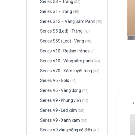
Series G3 – Trắng
(34)
Series S1 - Trắng
(40)
Series S1S – Vàng Sâm Panh
(40)
Series S5 (Led) - Trắng
(40)
Series S5S (Led) - Vàng
(40)
Series V10 - Radian trắng
(26)
Series V10 - Vàng sâm panh
(40)
Series V20 - Xám tuyết tùng
(33)
Series V6 - Gold
(42)
Series V6 - Vàng đồng
(42)
Series V9 - Khung viền
(10)
Series V9 - Led xám
(52)
Series V9 - Xanh xám
(34)
Series V9 vàng hồng cổ điển
(41)