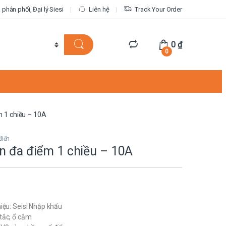
phân phối, Đại lý Siesi
Liên hệ
Track Your Order
0
₫
0
m 1 chiều – 10A
điển
n đa điểm 1 chiều – 10A
iệu: Seisi Nhập khẩu
tắc, ổ cắm