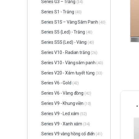
Series G3 – Trắng
(34)
Series S1 - Trắng
(40)
Series S1S – Vàng Sâm Panh
(40)
Series S5 (Led) - Trắng
(40)
Series S5S (Led) - Vàng
(40)
Series V10 - Radian trắng
(26)
Series V10 - Vàng sâm panh
(40)
Series V20 - Xám tuyết tùng
(33)
Series V6 - Gold
(42)
Series V6 - Vàng đồng
(42)
Series V9 - Khung viền
(10)
Series V9 - Led xám
(52)
Series V9 - Xanh xám
(34)
Series V9 vàng hồng cổ điển
(41)