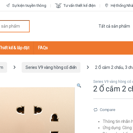
Sự kiện truyền thông
Tư vấn thiết kế điện
Hệ thống Nhà 
r:
Thiết kế & lắp đặt
FAQs
ắm
Series V9 vàng hồng cổ điển
2 Ổ cắm 2 chấu, 3 c
Series V9 vàng hồng cổ 
2 Ổ cắm 2 c
Compare
Thông tin nhãn h
Ứng dụng: Công 