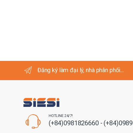
Đăng ký làm đại lý, nhà phân phối...
HOTLINE 24/7!
(+84)0981826660 - (+84)098