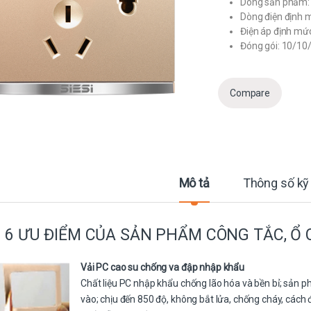
Dòng sản phẩm: 
Dòng điện định 
Điện áp định mứ
Đóng gói: 10/10
Compare
Mô tả
Thông số kỹ
6 ƯU ĐIỂM CỦA SẢN PHẨM CÔNG TẮC, Ổ 
Vải PC cao su chống va đập nhập khẩu
Chất liệu PC nhập khẩu chống lão hóa và bền bỉ; sản 
vào; chịu đến 850 độ, không bắt lửa, chống cháy, cách 