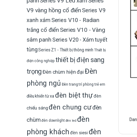
Series V9 Led xám
Series
panh
V9 vàng hồng cổ điển
Series V9
xanh xám
Series V10 - Radian
trắng cổ điển
Series V10 - Vàng
sâm panh
Series V20 - Xám tuyết
tùng
Series Z1 - Thiết bị thông minh
Thiết bị
thiết bị điện sang
điện công nghiệp
Đèn
trọng
Đèn chùm hiện đại
phòng ngủ
Đèn trang trí phòng trẻ em
đèn biệt thự
đèn
điều khiển từ xa
đèn chung cư
đèn
chiếu sáng
đèn
chùm
Dan
đèn downlight
đèn led
phòng khách
đèn
đèn siesi