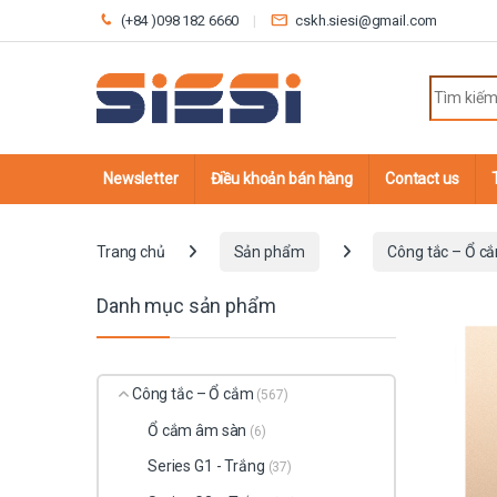
Skip to navigation
Skip to content
(+84 )098 182 6660
cskh.siesi@gmail.com
Search fo
Newsletter
Điều khoản bán hàng
Contact us
Trang chủ
Sản phẩm
Công tắc – Ổ c
Danh mục sản phẩm
Công tắc – Ổ cắm
(567)
Ổ cắm âm sàn
(6)
Series G1 - Trắng
(37)