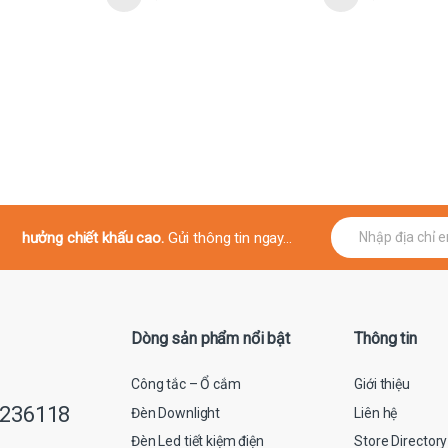
E
hưởng chiết khấu cao.
Gửi thông tin ngay...
m
a
i
l
*
Dòng sản phẩm nổi bật
Thông tin
Công tắc – Ổ cắm
Giới thiệu
9236118
Đèn Downlight
Liên hệ
Đèn Led tiết kiệm điện
Store Directory