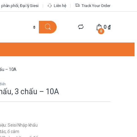
phân phối, Đại lý Siesi
Liên hệ
Track Your Order
0
₫
0
hấu – 10A
điển
hấu, 3 chấu – 10A
iệu: Seisi Nhập khẩu
tắc, ổ cắm