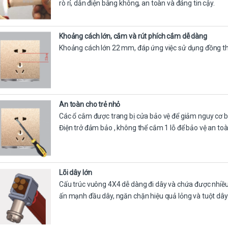
rò rỉ, dẫn điện bằng không, an toàn và đáng tin cậy.
Khoảng cách lớn, cắm và rút phích cắm dễ dàng
Khoảng cách lớn 22 mm, đáp ứng việc sử dụng đồng th
An toàn cho trẻ nhỏ
Các ổ cắm được trang bị cửa bảo vệ để giảm nguy cơ bị 
Điện trở đảm bảo , không thể cắm 1 lỗ để bảo vệ an toà
Lõi dây lớn
Cấu trúc vuông 4X4 dễ dàng đi dây và chứa được nhiều 
ấn mạnh đầu dây, ngăn chặn hiệu quả lỏng và tuột dây