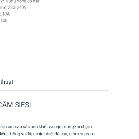
V9 vàng hồng cổ điển
mức: 220-240V
c:10A
/100
 thuật
CẮM SIESI
phẩm có màu sắc tinh khiết và mịn màng khi chạm
điện, chống va đập, chịu nhiệt độ cao, giảm nguy cơ