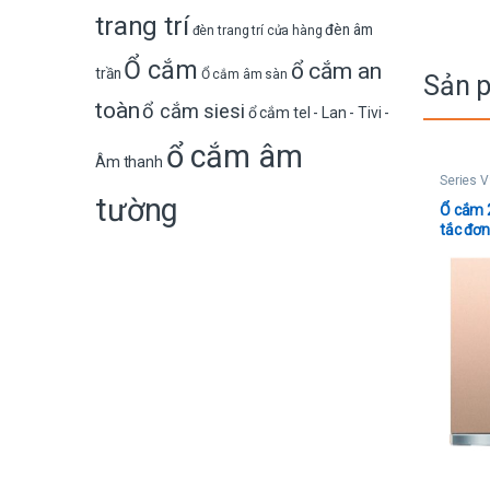
trang trí
đèn âm
đèn trang trí cửa hàng
Ổ cắm
ổ cắm an
trần
Ổ cắm âm sàn
Sản 
toàn
ổ cắm siesi
ổ cắm tel - Lan - Tivi -
ổ cắm âm
Âm thanh
Series V
tường
Ổ cắm 2
tắc đơn