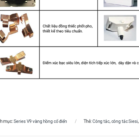
h mục:
Series V9 vàng hồng cổ điển
Thẻ:
Công tắc
,
công tắc Siesi