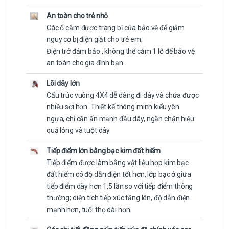
An toàn cho trẻ nhỏ
Các ổ cắm được trang bị cửa bảo vệ để giảm
nguy cơ bị điện giật cho trẻ em;
Điện trở đảm bảo , không thể cắm 1 lỗ để bảo vệ
an toàn cho gia đình bạn.
Lõi dây lớn
Cấu trúc vuông 4X4 dễ dàng đi dây và chứa được
nhiều sợi hơn. Thiết kế thông minh kiểu yên
ngựa, chỉ cần ấn mạnh đầu dây, ngăn chặn hiệu
quả lỏng và tuột dây.
Tiếp điểm lớn bằng bạc kim đất hiếm
Tiếp điểm được làm bằng vật liệu hợp kim bạc
đất hiếm có độ dẫn điện tốt hơn, lớp bạc ở giữa
tiếp điểm dày hơn 1,5 lần so với tiếp điểm thông
thường; diện tích tiếp xúc tăng lên, độ dẫn điện
mạnh hơn, tuổi thọ dài hơn.