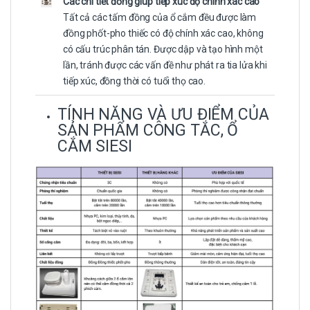
Các chi tiết đồng giúp tiếp xúc độ chính xác cao
Tất cả các tấm đồng của ổ cắm đều được làm
đồng phốt-pho thiếc có độ chính xác cao, không
có cấu trúc phân tán. Được dập và tạo hình một
lần, tránh được các vấn đề như phát ra tia lửa khi
tiếp xúc, đồng thời có tuổi thọ cao.
TÍNH NĂNG VÀ ƯU ĐIỂM CỦA
SẢN PHẨM CÔNG TẮC, Ổ
CẮM SIESI