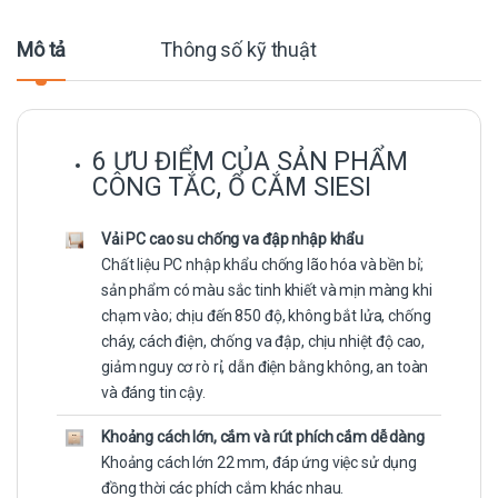
Mô tả
Thông số kỹ thuật
6 ƯU ĐIỂM CỦA SẢN PHẨM
CÔNG TẮC, Ổ CẮM SIESI
Vải PC cao su chống va đập nhập khẩu
Chất liệu PC nhập khẩu chống lão hóa và bền bỉ;
sản phẩm có màu sắc tinh khiết và mịn màng khi
chạm vào; chịu đến 850 độ, không bắt lửa, chống
cháy, cách điện, chống va đập, chịu nhiệt độ cao,
giảm nguy cơ rò rỉ, dẫn điện bằng không, an toàn
và đáng tin cậy.
Khoảng cách lớn, cắm và rút phích cắm dễ dàng
Khoảng cách lớn 22 mm, đáp ứng việc sử dụng
đồng thời các phích cắm khác nhau.