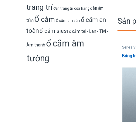
trang trí
đèn âm
đèn trang trí cửa hàng
Ổ cắm
ổ cắm an
Sản 
trần
Ổ cắm âm sàn
toàn
ổ cắm siesi
ổ cắm tel - Lan - Tivi -
ổ cắm âm
Âm thanh
Series V
tường
Bảng t