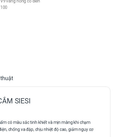
V9 vàng hồng cổ điển
/100
 thuật
CẮM SIESI
phẩm có màu sắc tinh khiết và mịn màng khi chạm
điện, chống va đập, chịu nhiệt độ cao, giảm nguy cơ