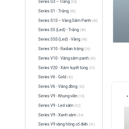
Series G3 – Trắng
(34)
Series S1 - Trắng
(40)
Series S1S – Vàng Sâm Panh
(40)
Series S5 (Led) - Trắng
(40)
Series S5S (Led) - Vàng
(40)
Series V10 - Radian trắng
(26)
Series V10 - Vàng sâm panh
(40)
Series V20 - Xám tuyết tùng
(33)
Series V6 - Gold
(42)
Series V6 - Vàng đồng
(42)
Series V9 - Khung viền
(10)
Series V9 - Led xám
(52)
Series V9 - Xanh xám
(34)
Series V9 vàng hồng cổ điển
(41)