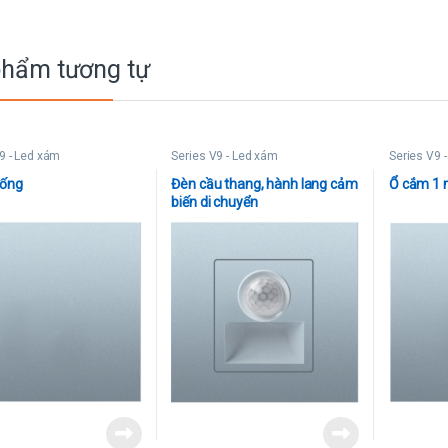
phẩm tương tự
9 - Led xám
Series V9 - Led xám
Series V9 
rống
Đèn cầu thang, hành lang cảm
Ổ cắm 1 
biến di chuyển