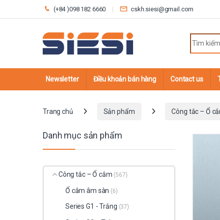
Skip to navigation
Skip to content
(+84 )098 182 6660
cskh.siesi@gmail.com
Search fo
Newsletter
Điều khoản bán hàng
Contact us
Trang chủ
Sản phẩm
Công tắc – Ổ c
Danh mục sản phẩm
Công tắc – Ổ cắm
(567)
Ổ cắm âm sàn
(6)
Series G1 - Trắng
(37)