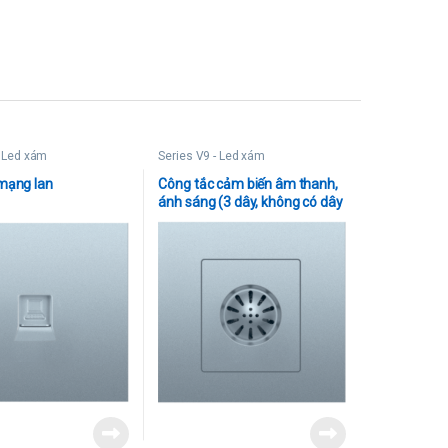
- Led xám
Series V9 - Led xám
mạng lan
Công tắc cảm biến âm thanh,
ánh sáng (3 dây, không có dây
trung tính)