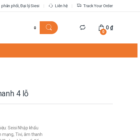
phân phối, Đại lý Siesi
Liên hệ
Track Your Order
0
₫
0
anh 4 lỗ
iệu: Seisi Nhập khẩu
 mạng, Tivi, âm thanh