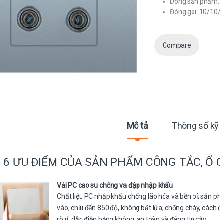
Dòng sản phẩm: 
Đóng gói: 10/10
Compare
Mô tả
Thông số kỹ
6 ƯU ĐIỂM CỦA SẢN PHẨM CÔNG TẮC, Ổ 
Vải PC cao su chống va đập nhập khẩu
Chất liệu PC nhập khẩu chống lão hóa và bền bỉ; sản 
vào; chịu đến 850 độ, không bắt lửa, chống cháy, cách 
rò rỉ, dẫn điện bằng không, an toàn và đáng tin cậy.