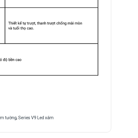
âm tường
,
Series V9 Led xám