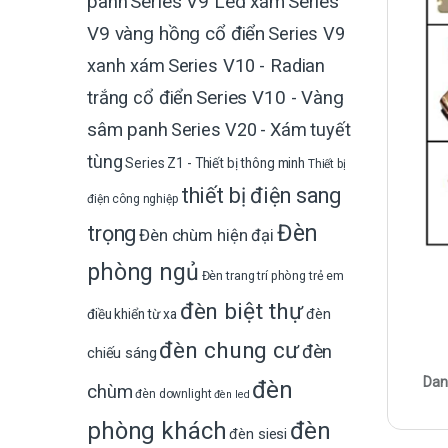
Series V9 Led xám
Series
panh
V9 vàng hồng cổ điển
Series V9
xanh xám
Series V10 - Radian
trắng cổ điển
Series V10 - Vàng
sâm panh
Series V20 - Xám tuyết
tùng
Series Z1 - Thiết bị thông minh
Thiết bị
thiết bị điện sang
điện công nghiệp
Đèn
trọng
Đèn chùm hiện đại
phòng ngủ
Đèn trang trí phòng trẻ em
đèn biệt thự
đèn
điều khiển từ xa
đèn chung cư
đèn
chiếu sáng
Dan
đèn
chùm
đèn downlight
đèn led
phòng khách
đèn
đèn siesi