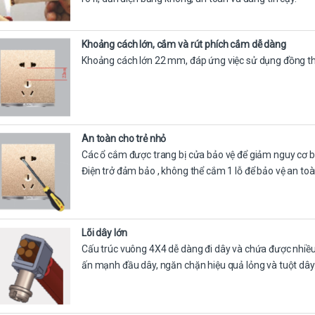
Khoảng cách lớn, cắm và rút phích cắm dễ dàng
Khoảng cách lớn 22 mm, đáp ứng việc sử dụng đồng th
An toàn cho trẻ nhỏ
Các ổ cắm được trang bị cửa bảo vệ để giảm nguy cơ bị 
Điện trở đảm bảo , không thể cắm 1 lỗ để bảo vệ an toà
Lõi dây lớn
Cấu trúc vuông 4X4 dễ dàng đi dây và chứa được nhiều 
ấn mạnh đầu dây, ngăn chặn hiệu quả lỏng và tuột dây