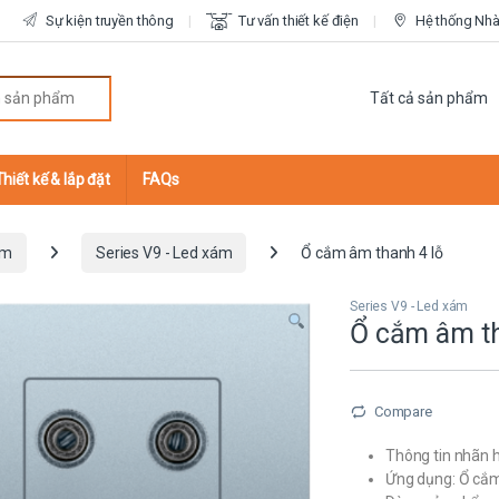
Sự kiện truyền thông
Tư vấn thiết kế điện
Hệ thống Nhà 
r:
Thiết kế & lắp đặt
FAQs
ắm
Series V9 - Led xám
Ổ cắm âm thanh 4 lỗ
Series V9 - Led xám
Ổ cắm âm th
Compare
Thông tin nhãn h
Ứng dụng: Ổ cắm