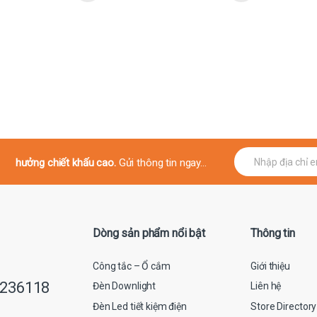
E
hưởng chiết khấu cao.
Gửi thông tin ngay...
m
a
i
l
*
Dòng sản phẩm nổi bật
Thông tin
Công tắc – Ổ cắm
Giới thiệu
9236118
Đèn Downlight
Liên hệ
Đèn Led tiết kiệm điện
Store Directory