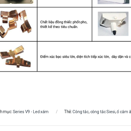
h mục:
Series V9 - Led xám
Thẻ:
Công tắc
,
công tắc Siesi
,
ổ cắm 