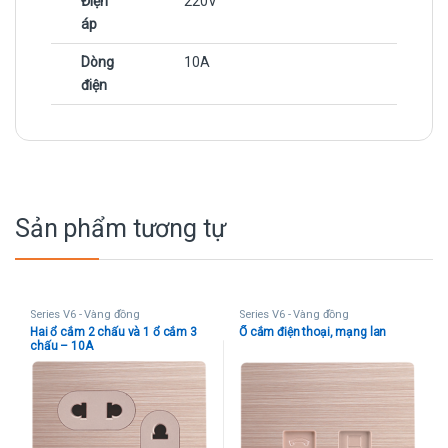
Điện
220V
áp
Dòng
10A
điện
Sản phẩm tương tự
Series V6 - Vàng đồng
Series V6 - Vàng đồng
Hai ổ cắm 2 chấu và 1 ổ cắm 3
Ổ cắm điện thoại, mạng lan
chấu – 10A