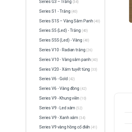
Series G3 – Trắng
(34)
Series S1 - Trắng
(40)
Series S1S – Vàng Sâm Panh
(40)
Series S5 (Led) - Trắng
(40)
Series S5S (Led) - Vàng
(40)
Series V10 - Radian trắng
(26)
Series V10 - Vàng sâm panh
(40)
Series V20 - Xám tuyết tùng
(33)
Series V6 - Gold
(42)
Series V6 - Vàng đồng
(42)
Series V9 - Khung viền
(10)
Series V9 - Led xám
(52)
Series V9 - Xanh xám
(34)
Series V9 vàng hồng cổ điển
(41)