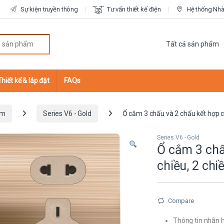
Sự kiện truyền thông
Tư vấn thiết kế điện
Hệ thống Nhà 
r:
Thiết kế & lắp đặt
FAQs
ắm
Series V6 - Gold
Ổ cắm 3 chấu và 2 chấu kết hợp c
Series V6 - Gold
Ổ cắm 3 chấ
chiều, 2 chi
Compare
Thông tin nhãn h