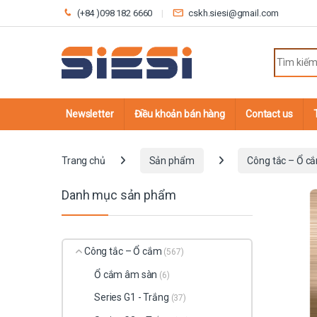
Skip to navigation
Skip to content
(+84 )098 182 6660
cskh.siesi@gmail.com
Search fo
Newsletter
Điều khoản bán hàng
Contact us
Trang chủ
Sản phẩm
Công tắc – Ổ c
Danh mục sản phẩm
Công tắc – Ổ cắm
(567)
Ổ cắm âm sàn
(6)
Series G1 - Trắng
(37)