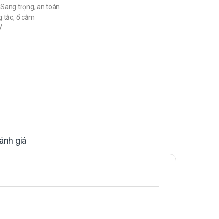
Sang trọng, an toàn
g tắc, ổ cắm
V
ánh giá