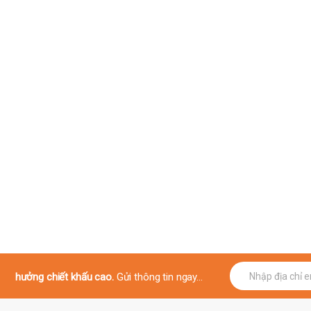
E
hưởng chiết khấu cao.
Gửi thông tin ngay...
m
a
i