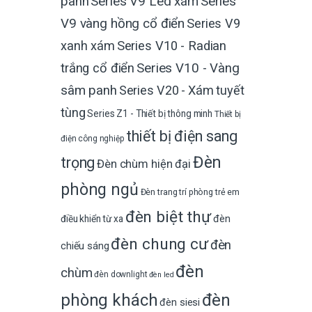
Series V9 Led xám
Series
panh
V9 vàng hồng cổ điển
Series V9
xanh xám
Series V10 - Radian
trắng cổ điển
Series V10 - Vàng
sâm panh
Series V20 - Xám tuyết
tùng
Series Z1 - Thiết bị thông minh
Thiết bị
thiết bị điện sang
điện công nghiệp
Đèn
trọng
Đèn chùm hiện đại
phòng ngủ
Đèn trang trí phòng trẻ em
đèn biệt thự
đèn
điều khiển từ xa
đèn chung cư
đèn
chiếu sáng
đèn
chùm
đèn downlight
đèn led
phòng khách
đèn
đèn siesi