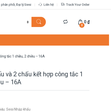
phân phối, Đại lý Siesi
Liên hệ
Track Your Order
0
₫
0
ông tắc 1 chiều, 2 chiều – 16A
u và 2 chấu kết hợp công tắc 1
ều – 16A
iệu: Seisi Nhập khẩu