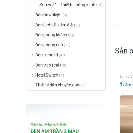
Series Z1 - Thiết bị thông minh
(10)
Đèn Downlight
(6)
Đèn Led tiết kiệm điện
(7)
Đèn phòng khách
(34)
Đèn phòng ngủ
(71)
Sản 
Đèn trang trí
(47)
Đèn treo (thả)
(9)
Hotel Switch
(71)
Series V
Ổ cắm ti
Thiết bị điện chuyên dụng
(6)