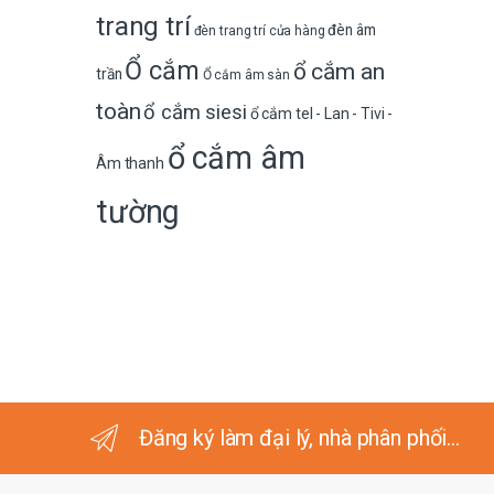
trang trí
đèn âm
đèn trang trí cửa hàng
Ổ cắm
ổ cắm an
trần
Ổ cắm âm sàn
toàn
ổ cắm siesi
ổ cắm tel - Lan - Tivi -
ổ cắm âm
Âm thanh
tường
Đăng ký làm đại lý, nhà phân phối...