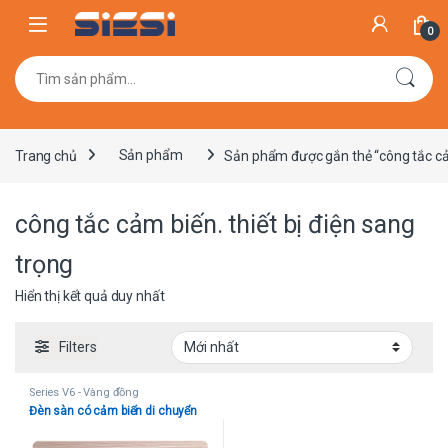
Skip to navigation
Skip to content
0
Tìm kiếm:
Trang chủ
Sản phẩm
Sản phẩm được gắn thẻ “công tắc cảm 
công tắc cảm biến. thiết bị điện sang
trọng
Hiển thị kết quả duy nhất
Filters
Series V6 - Vàng đồng
Đèn sàn có cảm biến di chuyển