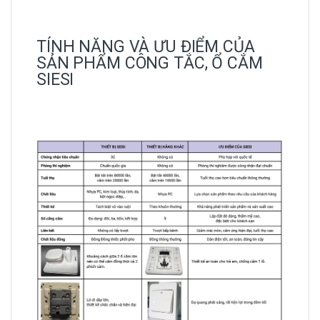
TÍNH NĂNG VÀ ƯU ĐIỂM CỦA
SẢN PHẨM CÔNG TẮC, Ổ CẮM
SIESI