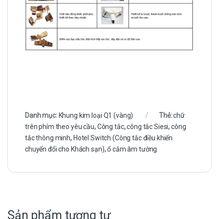
Danh mục:
Khung kim loại Q1 (vàng)
Thẻ:
chữ
trên phím theo yêu cầu
,
Công tắc
,
công tắc Siesi
,
công
tắc thông minh
,
Hotel Switch (Công tắc điều khiển
chuyển đổi cho Khách sạn)
,
ổ cắm âm tường
Sản phẩm tương tự