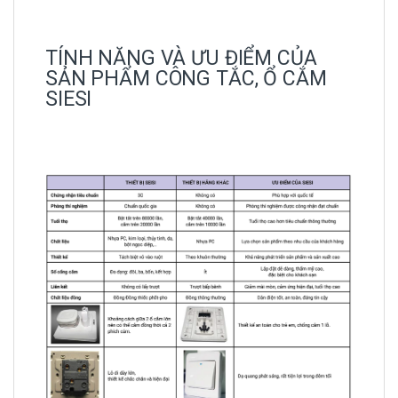
TÍNH NĂNG VÀ ƯU ĐIỂM CỦA
SẢN PHẨM CÔNG TẮC, Ổ CẮM
SIESI