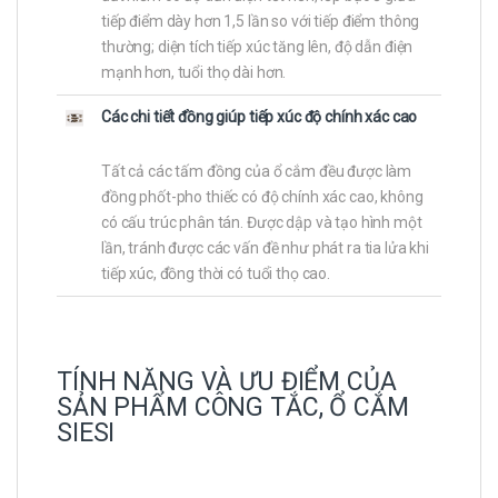
tiếp điểm dày hơn 1,5 lần so với tiếp điểm thông
thường; diện tích tiếp xúc tăng lên, độ dẫn điện
mạnh hơn, tuổi thọ dài hơn.
Các chi tiết đồng giúp tiếp xúc độ chính xác cao
Tất cả các tấm đồng của ổ cắm đều được làm
đồng phốt-pho thiếc có độ chính xác cao, không
có cấu trúc phân tán. Được dập và tạo hình một
lần, tránh được các vấn đề như phát ra tia lửa khi
tiếp xúc, đồng thời có tuổi thọ cao.
TÍNH NĂNG VÀ ƯU ĐIỂM CỦA
SẢN PHẨM CÔNG TẮC, Ổ CẮM
SIESI