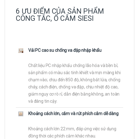
6 ƯU ĐIỂM CỦA SẢN PHẨM
CÔNG TẮC, Ổ CẮM SIESI
Vải PC cao su chống va đập nhập khẩu
Chất liệu PC nhập khẩu chống lão hóa và bền bỉ;
sản phẩm có màu sắc tinh khiết và mịn màng khi
chạm vào; chịu đến 850 độ, không bắt lửa, chống
cháy, cách điện, chống va đập, chịu nhiệt độ cao,
giảm nguy cơ rò rỉ, dẫn điện bằng không, an toàn
và đáng tin cậy.
Khoảng cách lớn, cắm và rút phích cắm dễ dàng
Khoảng cách lớn 22 mm, đáp ứng việc sử dụng
đồng thời các phích cắm khác nhau.