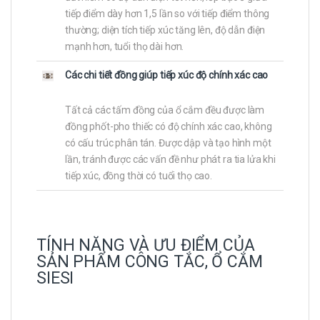
tiếp điểm dày hơn 1,5 lần so với tiếp điểm thông
thường; diện tích tiếp xúc tăng lên, độ dẫn điện
mạnh hơn, tuổi thọ dài hơn.
Các chi tiết đồng giúp tiếp xúc độ chính xác cao
Tất cả các tấm đồng của ổ cắm đều được làm
đồng phốt-pho thiếc có độ chính xác cao, không
có cấu trúc phân tán. Được dập và tạo hình một
lần, tránh được các vấn đề như phát ra tia lửa khi
tiếp xúc, đồng thời có tuổi thọ cao.
TÍNH NĂNG VÀ ƯU ĐIỂM CỦA
SẢN PHẨM CÔNG TẮC, Ổ CẮM
SIESI