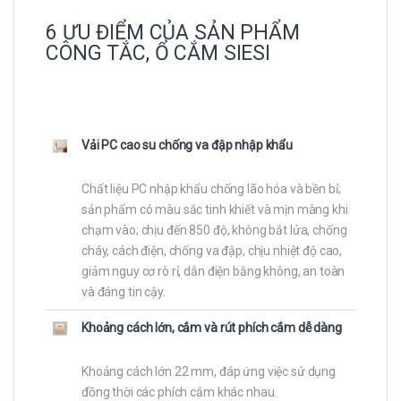
6 ƯU ĐIỂM CỦA SẢN PHẨM
CÔNG TẮC, Ổ CẮM SIESI
Vải PC cao su chống va đập nhập khẩu
Chất liệu PC nhập khẩu chống lão hóa và bền bỉ;
sản phẩm có màu sắc tinh khiết và mịn màng khi
chạm vào; chịu đến 850 độ, không bắt lửa, chống
cháy, cách điện, chống va đập, chịu nhiệt độ cao,
giảm nguy cơ rò rỉ, dẫn điện bằng không, an toàn
và đáng tin cậy.
Khoảng cách lớn, cắm và rút phích cắm dễ dàng
Khoảng cách lớn 22 mm, đáp ứng việc sử dụng
đồng thời các phích cắm khác nhau.