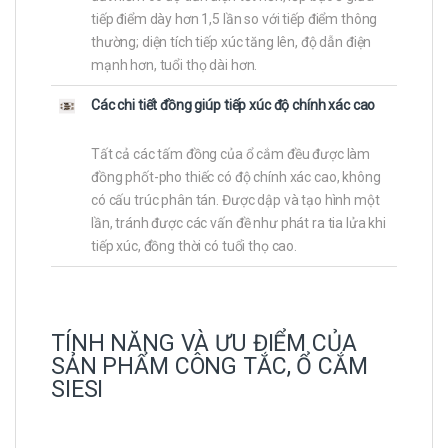
tiếp điểm dày hơn 1,5 lần so với tiếp điểm thông
thường; diện tích tiếp xúc tăng lên, độ dẫn điện
mạnh hơn, tuổi thọ dài hơn.
Các chi tiết đồng giúp tiếp xúc độ chính xác cao
Tất cả các tấm đồng của ổ cắm đều được làm
đồng phốt-pho thiếc có độ chính xác cao, không
có cấu trúc phân tán. Được dập và tạo hình một
lần, tránh được các vấn đề như phát ra tia lửa khi
tiếp xúc, đồng thời có tuổi thọ cao.
TÍNH NĂNG VÀ ƯU ĐIỂM CỦA
SẢN PHẨM CÔNG TẮC, Ổ CẮM
SIESI