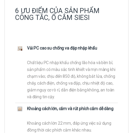
6 ƯU ĐIỂM CỦA SẢN PHẨM
CÔNG TẮC, Ổ CẮM SIESI
Vải PC cao su chống va đập nhập khẩu
Chất liệu PC nhập khẩu chống lão hóa và bền bỉ;
sản phẩm có màu sắc tinh khiết và mịn màng khi
chạm vào; chịu đến 850 độ, không bắt lửa, chống
cháy, cách điện, chống va đập, chịu nhiệt độ cao,
giảm nguy cơ rò rỉ, dẫn điện bằng không, an toàn
và đáng tin cậy.
Khoảng cách lớn, cắm và rút phích cắm dễ dàng
Khoảng cách lớn 22 mm, đáp ứng việc sử dụng
đồng thời các phích cắm khác nhau.