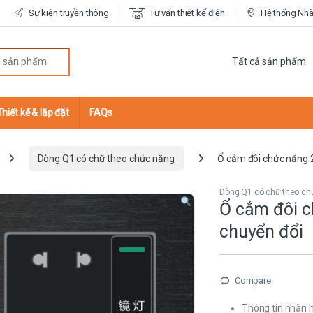
Sự kiện truyền thông
Tư vấn thiết kế điện
Hệ thống Nhà 
r:
Thiết kế & lắp đặt
FAQs
Dòng Q1 có chữ theo chức năng
Ổ cắm đôi chức năng 2
Dòng Q1 có chữ theo ch
Ổ cắm đôi c
chuyển đổi
Compare
Thông tin nhãn h