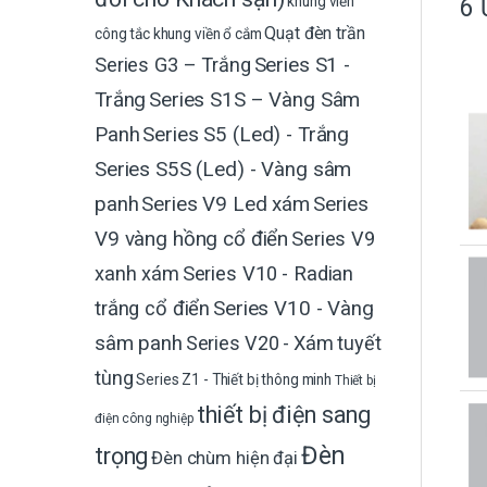
khung viền
6 
Quạt đèn trần
công tắc
khung viền ổ cắm
Series G3 – Trắng
Series S1 -
Trắng
Series S1S – Vàng Sâm
Panh
Series S5 (Led) - Trắng
Series S5S (Led) - Vàng sâm
Series V9 Led xám
Series
panh
V9 vàng hồng cổ điển
Series V9
xanh xám
Series V10 - Radian
trắng cổ điển
Series V10 - Vàng
sâm panh
Series V20 - Xám tuyết
tùng
Series Z1 - Thiết bị thông minh
Thiết bị
thiết bị điện sang
điện công nghiệp
Đèn
trọng
Đèn chùm hiện đại