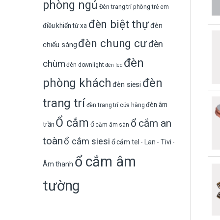
phòng ngủ
Đèn trang trí phòng trẻ em
đèn biệt thự
đèn
điều khiển từ xa
đèn chung cư
đèn
chiếu sáng
đèn
chùm
đèn downlight
đèn led
phòng khách
đèn
đèn siesi
trang trí
đèn âm
đèn trang trí cửa hàng
Ổ cắm
ổ cắm an
trần
Ổ cắm âm sàn
toàn
ổ cắm siesi
ổ cắm tel - Lan - Tivi -
ổ cắm âm
Âm thanh
tường