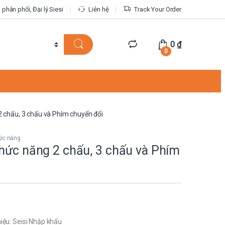
phân phối, Đại lý Siesi
Liên hệ
Track Your Order
0
₫
0
 chấu, 3 chấu và Phím chuyển đổi
ức năng
hức năng 2 chấu, 3 chấu và Phím
iệu: Seisi Nhập khẩu