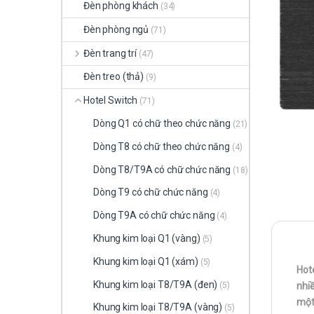
Đèn phòng khách
(34)
Đèn phòng ngủ
(71)
Đèn trang trí
(47)
Đèn treo (thả)
(9)
Hotel Switch
(71)
Dòng Q1 có chữ theo chức năng
(21)
Dòng T8 có chữ theo chức năng
(4)
Dòng T8/T9A có chữ chức năng
(18)
Dòng T9 có chữ chức năng
(4)
Dòng T9A có chữ chức năng
(4)
Khung kim loại Q1 (vàng)
(5)
Khung kim loại Q1 (xám)
(5)
Hote
Khung kim loại T8/T9A (đen)
(5)
nhiề
một
Khung kim loại T8/T9A (vàng)
(5)