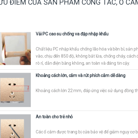
ƯU ĐIỂM CỦA SẢN PHẨM CÔNG TẮC, Ổ CẮM
Vải PC cao su chống va đập nhập khẩu
Chất liệu PC nhập khẩu chống lão hóa và bền bỉ; sản 
vào; chịu đến 850 độ, không bắt lửa, chống cháy, cách 
rò rỉ, dẫn điện bằng không, an toàn và đáng tin cậy.
Khoảng cách lớn, cắm và rút phích cắm dễ dàng
Khoảng cách lớn 22 mm, đáp ứng việc sử dụng đồng th
An toàn cho trẻ nhỏ
Các ổ cắm được trang bị cửa bảo vệ để giảm nguy cơ bị 