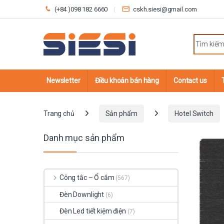
Skip to navigation
Skip to content
(+84 )098 182 6660
cskh.siesi@gmail.com
Search fo
Newsletter
Điều khoản bán hàng
Contact us
Trang chủ
Sản phẩm
Hotel Switch
Danh mục sản phẩm
Công tắc – Ổ cắm
(567)
Đèn Downlight
(6)
Đèn Led tiết kiệm điện
(7)