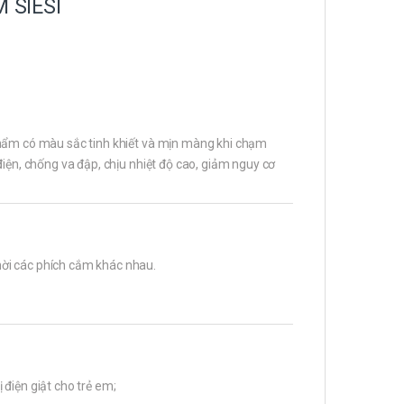
 SIESI
phẩm có màu sắc tinh khiết và mịn màng khi chạm
điện, chống va đập, chịu nhiệt độ cao, giảm nguy cơ
ời các phích cắm khác nhau.
điện giật cho trẻ em;