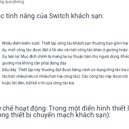
ng qua phòng.
c tính năng của Switch khách sạn:
Nhiều điểm kiểm soát: Thiết lập công tắc khách sạn thường bao gồm hai 
dụ: một công tắc được đặt ở lối vào và một công tắc khác ở giường hoặc
Sự tiện lợi: Mục đích chính là mang lại sự thuận tiện cho người dùng. Khá
giường mà không cần phải đứng dậy
Đấu dây: Thiết lập này thường đạt được bằng cách sử dụngcông tắc ba c
tắc bốn chiều(nếu có nhiều hơn hai công tắc). Các công tắc này được nối
hoặc tắt đèn, bất kể vị trí của công tắc kia.
 chế hoạt động: Trong một điển hình thiết 
ong thiết bị chuyển mạch khách sạn):