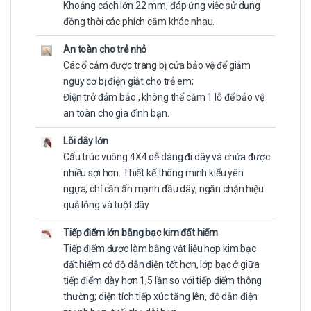
Khoảng cách lớn 22 mm, đáp ứng việc sử dụng
đồng thời các phích cắm khác nhau.
An toàn cho trẻ nhỏ
Các ổ cắm được trang bị cửa bảo vệ để giảm
nguy cơ bị điện giật cho trẻ em;
Điện trở đảm bảo , không thể cắm 1 lỗ để bảo vệ
an toàn cho gia đình bạn.
Lõi dây lớn
Cấu trúc vuông 4X4 dễ dàng đi dây và chứa được
nhiều sợi hơn. Thiết kế thông minh kiểu yên
ngựa, chỉ cần ấn mạnh đầu dây, ngăn chặn hiệu
quả lỏng và tuột dây.
Tiếp điểm lớn bằng bạc kim đất hiếm
Tiếp điểm được làm bằng vật liệu hợp kim bạc
đất hiếm có độ dẫn điện tốt hơn, lớp bạc ở giữa
tiếp điểm dày hơn 1,5 lần so với tiếp điểm thông
thường; diện tích tiếp xúc tăng lên, độ dẫn điện