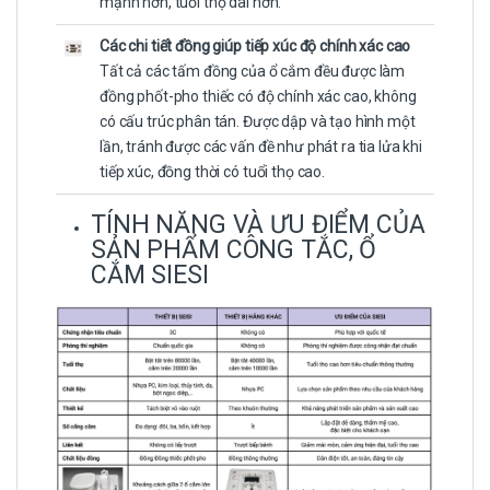
mạnh hơn, tuổi thọ dài hơn.
Các chi tiết đồng giúp tiếp xúc độ chính xác cao
Tất cả các tấm đồng của ổ cắm đều được làm
đồng phốt-pho thiếc có độ chính xác cao, không
có cấu trúc phân tán. Được dập và tạo hình một
lần, tránh được các vấn đề như phát ra tia lửa khi
tiếp xúc, đồng thời có tuổi thọ cao.
TÍNH NĂNG VÀ ƯU ĐIỂM CỦA
SẢN PHẨM CÔNG TẮC, Ổ
CẮM SIESI