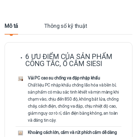
Mô tả
Thông số kỹ thuật
6 ƯU ĐIỂM CỦA SẢN PHẨM
CÔNG TẮC, Ổ CẮM SIESI
Vải PC cao su chống va đập nhập khẩu
Chất liệu PC nhập khẩu chống lão hóa và bền bỉ;
sản phẩm có màu sắc tinh khiết và mịn màng khi
chạm vào; chịu đến 850 độ, không bắt lửa, chống
cháy, cách điện, chống va đập, chịu nhiệt độ cao,
giảm nguy cơ rò rỉ, dẫn điện bằng không, an toàn
và đáng tin cậy.
Khoảng cách lớn, cắm và rút phích cắm dễ dàng