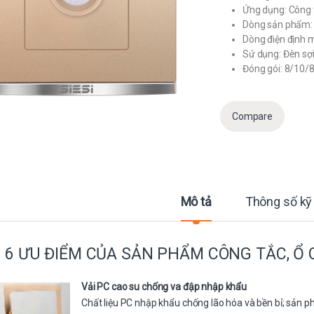
Ứng dụng: Công 
Dòng sản phẩm: 
Dòng điện định 
Sử dụng: Đèn sợi
Đóng gói: 8/10/
Compare
Mô tả
Thông số kỹ
6 ƯU ĐIỂM CỦA SẢN PHẨM CÔNG TẮC, Ổ 
Vải PC cao su chống va đập nhập khẩu
Chất liệu PC nhập khẩu chống lão hóa và bền bỉ; sản 