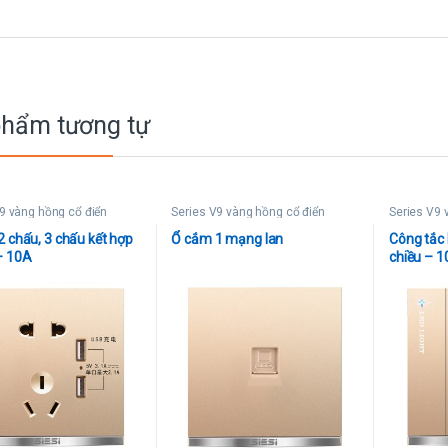
phẩm tương tự
9 vàng hồng cổ điển
Series V9 vàng hồng cổ điển
Series V9 
 chấu, 3 chấu kết hợp
Ổ cắm 1 mạng lan
Công tắc 
– 10A
chiều – 