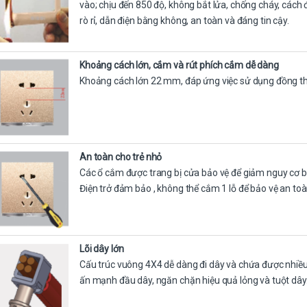
vào; chịu đến 850 độ, không bắt lửa, chống cháy, cách 
rò rỉ, dẫn điện bằng không, an toàn và đáng tin cậy.
Khoảng cách lớn, cắm và rút phích cắm dễ dàng
Khoảng cách lớn 22 mm, đáp ứng việc sử dụng đồng th
An toàn cho trẻ nhỏ
Các ổ cắm được trang bị cửa bảo vệ để giảm nguy cơ bị 
Điện trở đảm bảo , không thể cắm 1 lỗ để bảo vệ an toà
Lõi dây lớn
Cấu trúc vuông 4X4 dễ dàng đi dây và chứa được nhiều 
ấn mạnh đầu dây, ngăn chặn hiệu quả lỏng và tuột dây