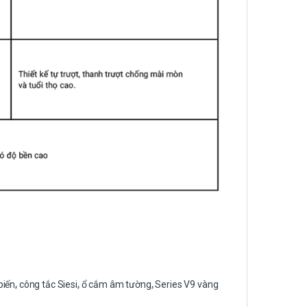
biến
,
công tắc Siesi
,
ổ cắm âm tường
,
Series V9 vàng