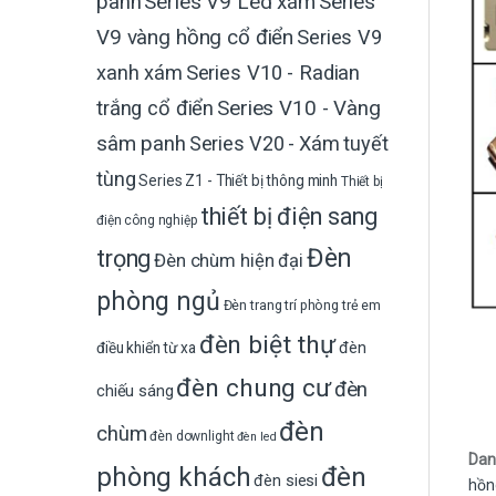
Series V9 Led xám
Series
panh
V9 vàng hồng cổ điển
Series V9
xanh xám
Series V10 - Radian
trắng cổ điển
Series V10 - Vàng
sâm panh
Series V20 - Xám tuyết
tùng
Series Z1 - Thiết bị thông minh
Thiết bị
thiết bị điện sang
điện công nghiệp
Đèn
trọng
Đèn chùm hiện đại
phòng ngủ
Đèn trang trí phòng trẻ em
đèn biệt thự
đèn
điều khiển từ xa
đèn chung cư
đèn
chiếu sáng
đèn
chùm
đèn downlight
đèn led
Dan
phòng khách
đèn
đèn siesi
hồn