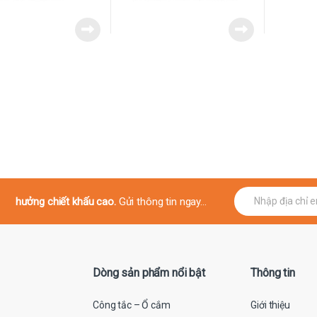
E
hưởng chiết khấu cao.
Gửi thông tin ngay...
m
a
i
l
*
Dòng sản phẩm nổi bật
Thông tin
Công tắc – Ổ cắm
Giới thiệu