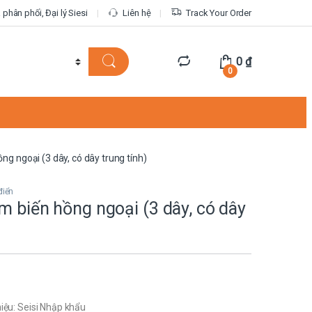
phân phối, Đại lý Siesi
Liên hệ
Track Your Order
0
₫
0
ng ngoại (3 dây, có dây trung tính)
điển
m biến hồng ngoại (3 dây, có dây
iệu: Seisi Nhập khẩu