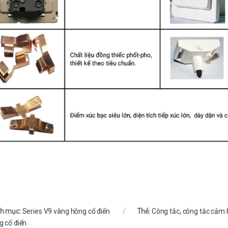
h mục:
Series V9 vàng hồng cổ điển
Thẻ:
Công tắc
,
công tắc cảm 
g cổ điển