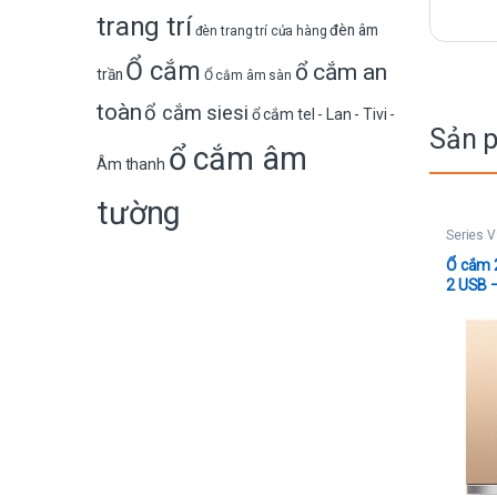
trang trí
đèn âm
đèn trang trí cửa hàng
Ổ cắm
ổ cắm an
trần
Ổ cắm âm sàn
toàn
ổ cắm siesi
ổ cắm tel - Lan - Tivi -
Sản 
ổ cắm âm
Âm thanh
tường
Series V
Ổ cắm 2
2 USB 