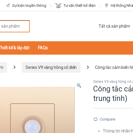
Sự kiện truyền thông
Tư vấn thiết kế điện
Hệ thống Nhà 
r:
Thiết kế & lắp đặt
FAQs
ắm
Series V9 vàng hồng cổ điển
Công tắc cảm biến hồ
Series V9 vàng hồng cổ 
Công tắc cả
trung tính)
Compare
Thông tin nhãn h