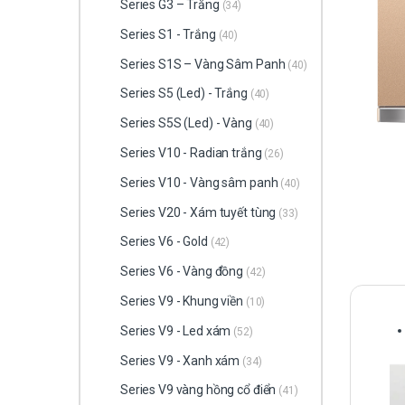
Series G3 – Trắng
(34)
Series S1 - Trắng
(40)
Series S1S – Vàng Sâm Panh
(40)
Series S5 (Led) - Trắng
(40)
Series S5S (Led) - Vàng
(40)
Series V10 - Radian trắng
(26)
Series V10 - Vàng sâm panh
(40)
Series V20 - Xám tuyết tùng
(33)
Series V6 - Gold
(42)
Series V6 - Vàng đồng
(42)
Series V9 - Khung viền
(10)
Series V9 - Led xám
(52)
Series V9 - Xanh xám
(34)
Series V9 vàng hồng cổ điển
(41)