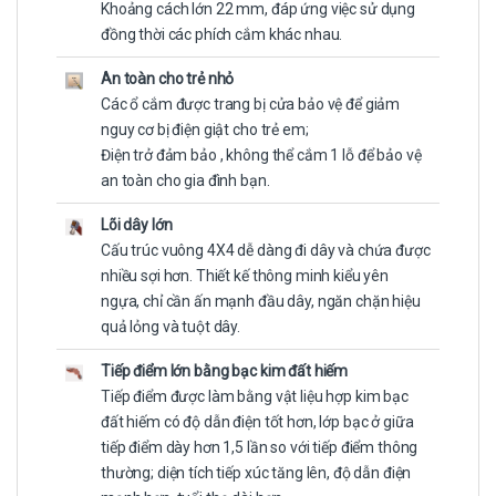
Khoảng cách lớn 22 mm, đáp ứng việc sử dụng
đồng thời các phích cắm khác nhau.
An toàn cho trẻ nhỏ
Các ổ cắm được trang bị cửa bảo vệ để giảm
nguy cơ bị điện giật cho trẻ em;
Điện trở đảm bảo , không thể cắm 1 lỗ để bảo vệ
an toàn cho gia đình bạn.
Lõi dây lớn
Cấu trúc vuông 4X4 dễ dàng đi dây và chứa được
nhiều sợi hơn. Thiết kế thông minh kiểu yên
ngựa, chỉ cần ấn mạnh đầu dây, ngăn chặn hiệu
quả lỏng và tuột dây.
Tiếp điểm lớn bằng bạc kim đất hiếm
Tiếp điểm được làm bằng vật liệu hợp kim bạc
đất hiếm có độ dẫn điện tốt hơn, lớp bạc ở giữa
tiếp điểm dày hơn 1,5 lần so với tiếp điểm thông
thường; diện tích tiếp xúc tăng lên, độ dẫn điện