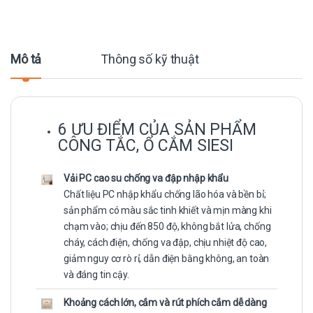
Mô tả
Thông số kỹ thuật
6 ƯU ĐIỂM CỦA SẢN PHẨM
CÔNG TẮC, Ổ CẮM SIESI
Vải PC cao su chống va đập nhập khẩu
Chất liệu PC nhập khẩu chống lão hóa và bền bỉ;
sản phẩm có màu sắc tinh khiết và mịn màng khi
chạm vào; chịu đến 850 độ, không bắt lửa, chống
cháy, cách điện, chống va đập, chịu nhiệt độ cao,
giảm nguy cơ rò rỉ, dẫn điện bằng không, an toàn
và đáng tin cậy.
Khoảng cách lớn, cắm và rút phích cắm dễ dàng