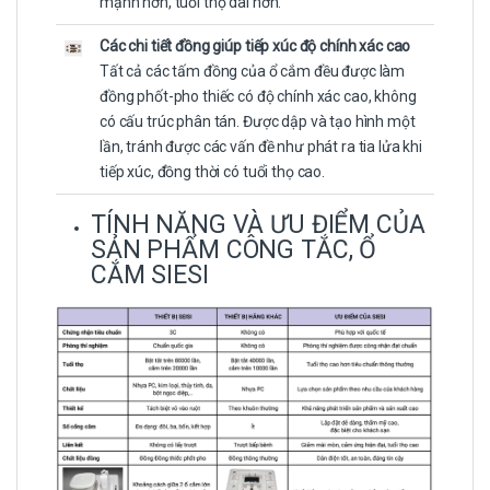
mạnh hơn, tuổi thọ dài hơn.
Các chi tiết đồng giúp tiếp xúc độ chính xác cao
Tất cả các tấm đồng của ổ cắm đều được làm
đồng phốt-pho thiếc có độ chính xác cao, không
có cấu trúc phân tán. Được dập và tạo hình một
lần, tránh được các vấn đề như phát ra tia lửa khi
tiếp xúc, đồng thời có tuổi thọ cao.
TÍNH NĂNG VÀ ƯU ĐIỂM CỦA
SẢN PHẨM CÔNG TẮC, Ổ
CẮM SIESI