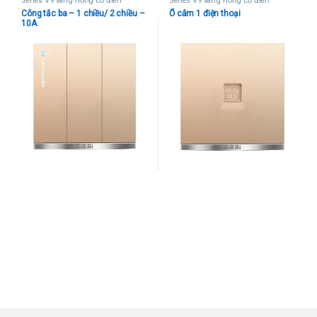
Series V9 vàng hồng cổ điển
Series V9 vàng hồng cổ điển
Công tắc ba – 1 chiều/ 2 chiều –
Ổ cắm 1 điện thoại
10A