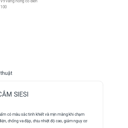
V9 vàng hồng cổ điển
/100
 thuật
CẮM SIESI
phẩm có màu sắc tinh khiết và mịn màng khi chạm
điện, chống va đập, chịu nhiệt độ cao, giảm nguy cơ