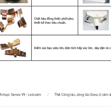
h mục:
Series V9 - Led xám
Thẻ:
Công tắc
,
công tắc Siesi
,
ổ cắm 