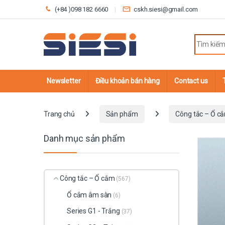
Skip to navigation
Skip to content
(+84 )098 182 6660
cskh.siesi@gmail.com
Search fo
Newsletter
Điều khoản bán hàng
Contact us
Trang chủ
Sản phẩm
Công tắc – Ổ c
Danh mục sản phẩm
Công tắc – Ổ cắm
(567)
Ổ cắm âm sàn
(6)
Series G1 - Trắng
(37)