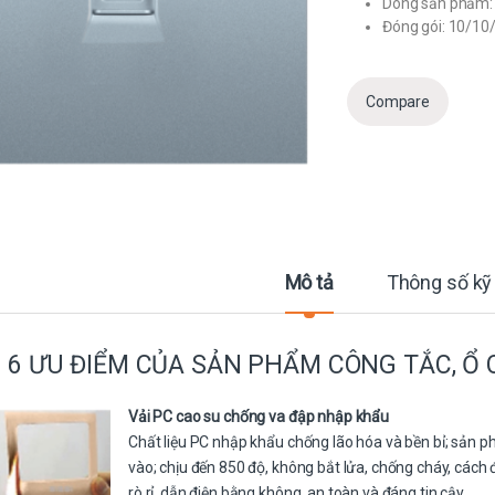
Dòng sản phẩm: 
Đóng gói: 10/10
Compare
Mô tả
Thông số kỹ
6 ƯU ĐIỂM CỦA SẢN PHẨM CÔNG TẮC, Ổ 
Vải PC cao su chống va đập nhập khẩu
Chất liệu PC nhập khẩu chống lão hóa và bền bỉ; sản 
vào; chịu đến 850 độ, không bắt lửa, chống cháy, cách 
rò rỉ, dẫn điện bằng không, an toàn và đáng tin cậy.