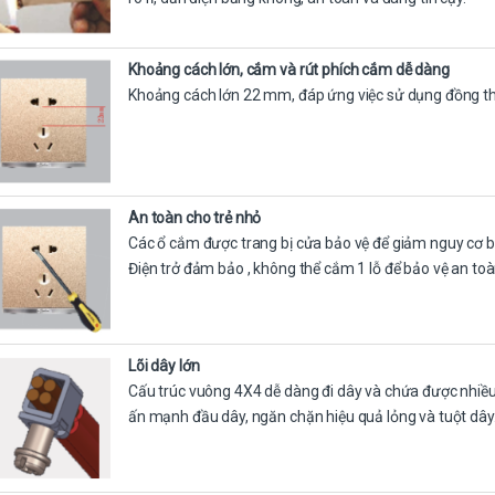
Khoảng cách lớn, cắm và rút phích cắm dễ dàng
Khoảng cách lớn 22 mm, đáp ứng việc sử dụng đồng th
An toàn cho trẻ nhỏ
Các ổ cắm được trang bị cửa bảo vệ để giảm nguy cơ bị 
Điện trở đảm bảo , không thể cắm 1 lỗ để bảo vệ an toà
Lõi dây lớn
Cấu trúc vuông 4X4 dễ dàng đi dây và chứa được nhiều 
ấn mạnh đầu dây, ngăn chặn hiệu quả lỏng và tuột dây