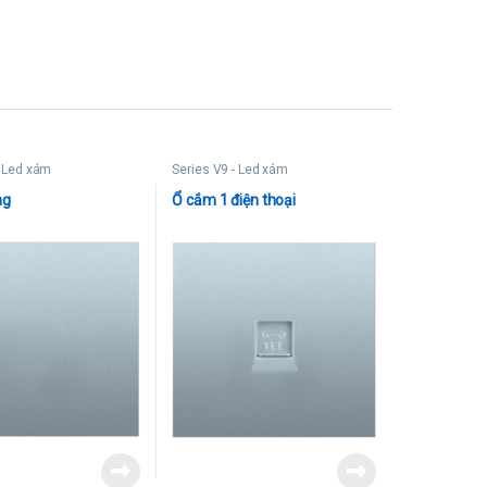
- Led xám
Series V9 - Led xám
ng
Ổ cắm 1 điện thoại