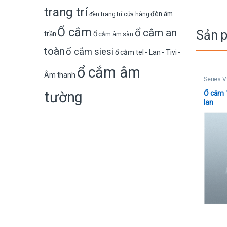
trang trí
đèn âm
đèn trang trí cửa hàng
Ổ cắm
ổ cắm an
Sản 
trần
Ổ cắm âm sàn
toàn
ổ cắm siesi
ổ cắm tel - Lan - Tivi -
ổ cắm âm
Âm thanh
Series V
tường
Ổ cắm 1
lan