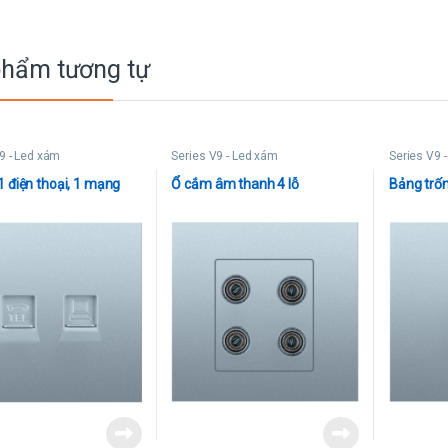
phẩm tương tự
9 - Led xám
Series V9 - Led xám
Series V9 
 điện thoại, 1 mạng
Ổ cắm âm thanh 4 lỗ
Bảng trố