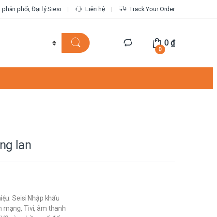
phân phối, Đại lý Siesi
Liên hệ
Track Your Order
0
₫
0
ng lan
iệu: Seisi Nhập khẩu
 mạng, Tivi, âm thanh