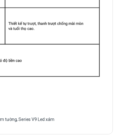
âm tường
,
Series V9 Led xám