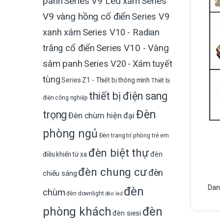
Series V9 Led xám
Series
panh
V9 vàng hồng cổ điển
Series V9
xanh xám
Series V10 - Radian
trắng cổ điển
Series V10 - Vàng
sâm panh
Series V20 - Xám tuyết
tùng
Series Z1 - Thiết bị thông minh
Thiết bị
thiết bị điện sang
điện công nghiệp
Đèn
trọng
Đèn chùm hiện đại
phòng ngủ
Đèn trang trí phòng trẻ em
đèn biệt thự
đèn
điều khiển từ xa
đèn chung cư
đèn
chiếu sáng
Dan
đèn
chùm
đèn downlight
đèn led
phòng khách
đèn
đèn siesi