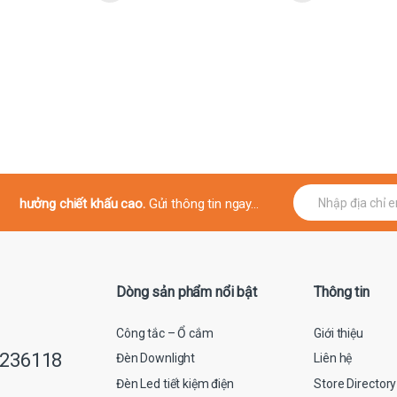
E
hưởng chiết khấu cao.
Gửi thông tin ngay...
m
a
i
l
*
Dòng sản phẩm nổi bật
Thông tin
Công tắc – Ổ cắm
Giới thiệu
9236118
Đèn Downlight
Liên hệ
Đèn Led tiết kiệm điện
Store Directory