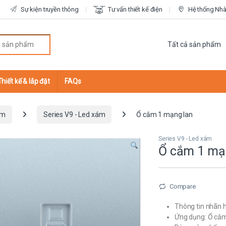
Sự kiện truyền thông
Tư vấn thiết kế điện
Hệ thống Nhà 
r:
Thiết kế & lắp đặt
FAQs
ắm
Series V9 - Led xám
Ổ cắm 1 mạng lan
Series V9 - Led xám
Ổ cắm 1 mạ
Compare
Thông tin nhãn h
Ứng dụng: Ổ cắm