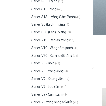
Series G3 – Trắng
(34)
Series S1 - Trắng
(40)
Series S1S – Vàng Sâm Panh
(40)
Series S5 (Led) - Trắng
(40)
Series S5S (Led) - Vàng
(40)
Series V10 - Radian trắng
(26)
Series V10 - Vàng sâm panh
(40)
Series V20 - Xám tuyết tùng
(33)
Series V6 - Gold
(42)
Series V6 - Vàng đồng
(42)
Series V9 - Khung viền
(10)
Series V9 - Led xám
(52)
Series V9 - Xanh xám
(34)
Series V9 vàng hồng cổ điển
(41)