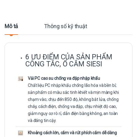
Mô tả
Thông số kỹ thuật
6 ƯU ĐIỂM CỦA SẢN PHẨM
CÔNG TẮC, Ổ CẮM SIESI
Vải PC cao su chống va đập nhập khẩu
Chất liệu PC nhập khẩu chống lão hóa và bền bỉ;
sản phẩm có màu sắc tinh khiết và mịn màng khi
chạm vào; chịu đến 850 độ, không bắt lửa, chống
cháy, cách điện, chống va đập, chịu nhiệt độ cao,
giảm nguy cơ rò rỉ, dẫn điện bằng không, an toàn
và đáng tin cậy.
Khoảng cách lớn, cắm và rút phích cắm dễ dàng