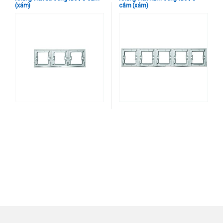
(xám)
cắm (xám)