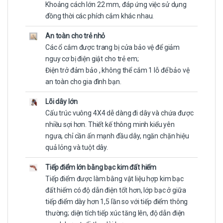
Khoảng cách lớn 22 mm, đáp ứng việc sử dụng
đồng thời các phích cắm khác nhau.
An toàn cho trẻ nhỏ
Các ổ cắm được trang bị cửa bảo vệ để giảm
nguy cơ bị điện giật cho trẻ em;
Điện trở đảm bảo , không thể cắm 1 lỗ để bảo vệ
an toàn cho gia đình bạn.
Lõi dây lớn
Cấu trúc vuông 4X4 dễ dàng đi dây và chứa được
nhiều sợi hơn. Thiết kế thông minh kiểu yên
ngựa, chỉ cần ấn mạnh đầu dây, ngăn chặn hiệu
quả lỏng và tuột dây.
Tiếp điểm lớn bằng bạc kim đất hiếm
Tiếp điểm được làm bằng vật liệu hợp kim bạc
đất hiếm có độ dẫn điện tốt hơn, lớp bạc ở giữa
tiếp điểm dày hơn 1,5 lần so với tiếp điểm thông
thường; diện tích tiếp xúc tăng lên, độ dẫn điện