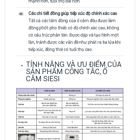
mạnh hơn, tuổi thọ dài hơn.
Các chi tiết đồng giúp tiếp xúc độ chính xác cao
Tất cả các tấm đồng của ổ cắm đều được làm
đồng phốt-pho thiếc có độ chính xác cao, không
có cấu trúc phân tán. Được dập và tạo hình một
lần, tránh được các vấn đề như phát ra tia lửa khi
tiếp xúc, đồng thời có tuổi thọ cao.
TÍNH NĂNG VÀ ƯU ĐIỂM CỦA
SẢN PHẨM CÔNG TẮC, Ổ
CẮM SIESI