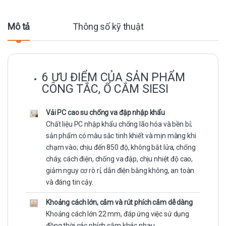
Mô tả
Thông số kỹ thuật
6 ƯU ĐIỂM CỦA SẢN PHẨM
CÔNG TẮC, Ổ CẮM SIESI
Vải PC cao su chống va đập nhập khẩu
Chất liệu PC nhập khẩu chống lão hóa và bền bỉ;
sản phẩm có màu sắc tinh khiết và mịn màng khi
chạm vào; chịu đến 850 độ, không bắt lửa, chống
cháy, cách điện, chống va đập, chịu nhiệt độ cao,
giảm nguy cơ rò rỉ, dẫn điện bằng không, an toàn
và đáng tin cậy.
Khoảng cách lớn, cắm và rút phích cắm dễ dàng
Khoảng cách lớn 22 mm, đáp ứng việc sử dụng
đồng thời các phích cắm khác nhau.