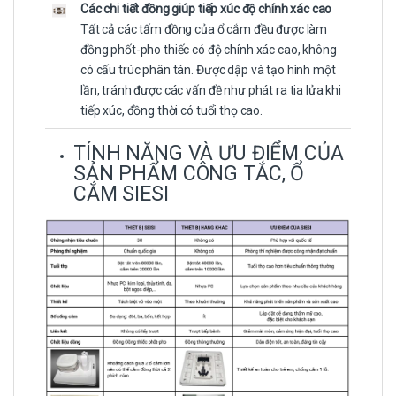
Các chi tiết đồng giúp tiếp xúc độ chính xác cao
Tất cả các tấm đồng của ổ cắm đều được làm
đồng phốt-pho thiếc có độ chính xác cao, không
có cấu trúc phân tán. Được dập và tạo hình một
lần, tránh được các vấn đề như phát ra tia lửa khi
tiếp xúc, đồng thời có tuổi thọ cao.
TÍNH NĂNG VÀ ƯU ĐIỂM CỦA
SẢN PHẨM CÔNG TẮC, Ổ
CẮM SIESI