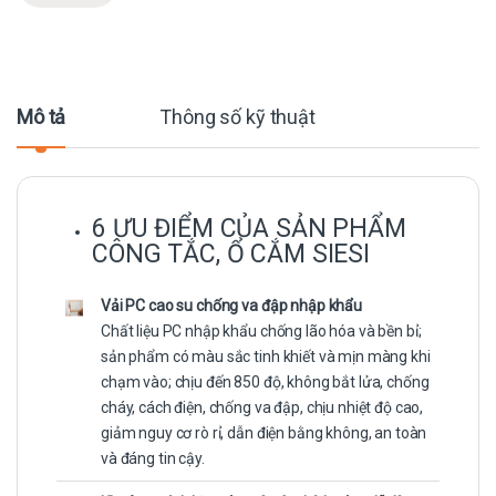
Mô tả
Thông số kỹ thuật
6 ƯU ĐIỂM CỦA SẢN PHẨM
CÔNG TẮC, Ổ CẮM SIESI
Vải PC cao su chống va đập nhập khẩu
Chất liệu PC nhập khẩu chống lão hóa và bền bỉ;
sản phẩm có màu sắc tinh khiết và mịn màng khi
chạm vào; chịu đến 850 độ, không bắt lửa, chống
cháy, cách điện, chống va đập, chịu nhiệt độ cao,
giảm nguy cơ rò rỉ, dẫn điện bằng không, an toàn
và đáng tin cậy.