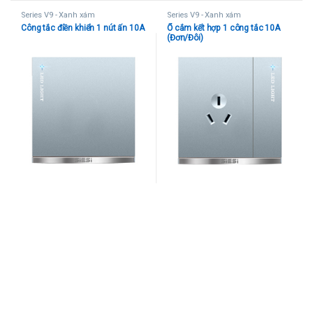
Series V9 - Xanh xám
Series V9 - Xanh xám
Công tắc điền khiển 1 nút ấn 10A
Ổ cắm kết hợp 1 công tắc 10A
(Đơn/Đôi)