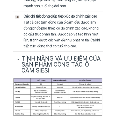
thường; diện tích tiếp xúc tăng lên, độ dẫn điện
mạnh hơn, tuổi thọ dài hơn.
Các chi tiết đồng giúp tiếp xúc độ chính xác cao
Tất cả các tấm đồng của ổ cắm đều được làm
đồng phốt-pho thiếc có độ chính xác cao, không
có cấu trúc phân tán. Được dập và tạo hình một
lần, tránh được các vấn đề như phát ra tia lửa khi
tiếp xúc, đồng thời có tuổi thọ cao.
TÍNH NĂNG VÀ ƯU ĐIỂM CỦA
SẢN PHẨM CÔNG TẮC, Ổ
CẮM SIESI