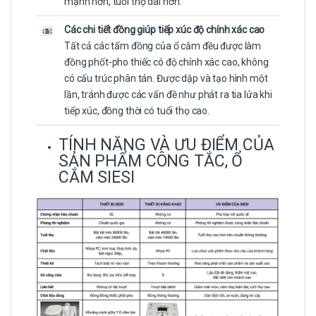
mạnh hơn, tuổi thọ dài hơn.
Các chi tiết đồng giúp tiếp xúc độ chính xác cao
Tất cả các tấm đồng của ổ cắm đều được làm
đồng phốt-pho thiếc có độ chính xác cao, không
có cấu trúc phân tán. Được dập và tạo hình một
lần, tránh được các vấn đề như phát ra tia lửa khi
tiếp xúc, đồng thời có tuổi thọ cao.
TÍNH NĂNG VÀ ƯU ĐIỂM CỦA
SẢN PHẨM CÔNG TẮC, Ổ
CẮM SIESI