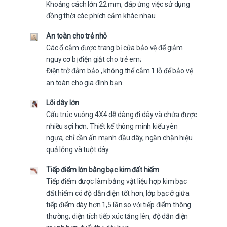
Khoảng cách lớn 22 mm, đáp ứng việc sử dụng
đồng thời các phích cắm khác nhau.
An toàn cho trẻ nhỏ
Các ổ cắm được trang bị cửa bảo vệ để giảm
nguy cơ bị điện giật cho trẻ em;
Điện trở đảm bảo , không thể cắm 1 lỗ để bảo vệ
an toàn cho gia đình bạn.
Lõi dây lớn
Cấu trúc vuông 4X4 dễ dàng đi dây và chứa được
nhiều sợi hơn. Thiết kế thông minh kiểu yên
ngựa, chỉ cần ấn mạnh đầu dây, ngăn chặn hiệu
quả lỏng và tuột dây.
Tiếp điểm lớn bằng bạc kim đất hiếm
Tiếp điểm được làm bằng vật liệu hợp kim bạc
đất hiếm có độ dẫn điện tốt hơn, lớp bạc ở giữa
tiếp điểm dày hơn 1,5 lần so với tiếp điểm thông
thường; diện tích tiếp xúc tăng lên, độ dẫn điện