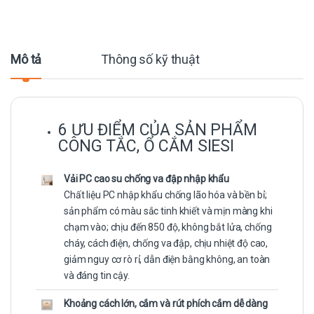
Mô tả
Thông số kỹ thuật
6 ƯU ĐIỂM CỦA SẢN PHẨM
CÔNG TẮC, Ổ CẮM SIESI
Vải PC cao su chống va đập nhập khẩu
Chất liệu PC nhập khẩu chống lão hóa và bền bỉ;
sản phẩm có màu sắc tinh khiết và mịn màng khi
chạm vào; chịu đến 850 độ, không bắt lửa, chống
cháy, cách điện, chống va đập, chịu nhiệt độ cao,
giảm nguy cơ rò rỉ, dẫn điện bằng không, an toàn
và đáng tin cậy.
Khoảng cách lớn, cắm và rút phích cắm dễ dàng