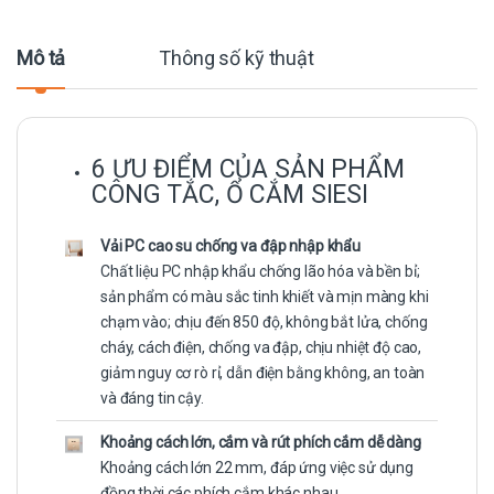
Mô tả
Thông số kỹ thuật
6 ƯU ĐIỂM CỦA SẢN PHẨM
CÔNG TẮC, Ổ CẮM SIESI
Vải PC cao su chống va đập nhập khẩu
Chất liệu PC nhập khẩu chống lão hóa và bền bỉ;
sản phẩm có màu sắc tinh khiết và mịn màng khi
chạm vào; chịu đến 850 độ, không bắt lửa, chống
cháy, cách điện, chống va đập, chịu nhiệt độ cao,
giảm nguy cơ rò rỉ, dẫn điện bằng không, an toàn
và đáng tin cậy.
Khoảng cách lớn, cắm và rút phích cắm dễ dàng
Khoảng cách lớn 22 mm, đáp ứng việc sử dụng
đồng thời các phích cắm khác nhau.