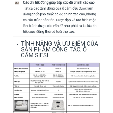
Các chi tiết đồng giúp tiếp xúc độ chính xác cao
Tất cả các tấm đồng của ổ cắm đều được làm
đồng phốt-pho thiếc có độ chính xác cao, không
có cấu trúc phân tán. Được dập và tạo hình một
lần, tránh được các vấn đề như phát ra tia lửa khi
tiếp xúc, đồng thời có tuổi thọ cao.
TÍNH NĂNG VÀ ƯU ĐIỂM CỦA
SẢN PHẨM CÔNG TẮC, Ổ
CẮM SIESI