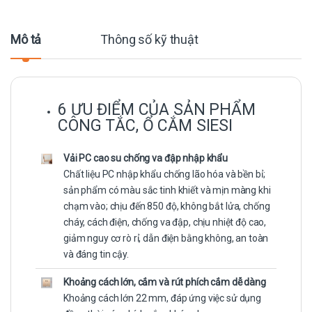
Mô tả
Thông số kỹ thuật
6 ƯU ĐIỂM CỦA SẢN PHẨM
CÔNG TẮC, Ổ CẮM SIESI
Vải PC cao su chống va đập nhập khẩu
Chất liệu PC nhập khẩu chống lão hóa và bền bỉ;
sản phẩm có màu sắc tinh khiết và mịn màng khi
chạm vào; chịu đến 850 độ, không bắt lửa, chống
cháy, cách điện, chống va đập, chịu nhiệt độ cao,
giảm nguy cơ rò rỉ, dẫn điện bằng không, an toàn
và đáng tin cậy.
Khoảng cách lớn, cắm và rút phích cắm dễ dàng
Khoảng cách lớn 22 mm, đáp ứng việc sử dụng