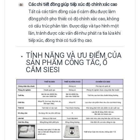
Các chi tiết đồng giúp tiếp xúc độ chính xác cao
Tất cả các tấm đồng của ổ cắm đều được làm
đồng phốt-pho thiếc có độ chính xác cao, không
có cấu trúc phân tán. Được dập và tạo hình một
lần, tránh được các vấn đề như phát ra tia lửa khi
tiếp xúc, đồng thời có tuổi thọ cao.
TÍNH NĂNG VÀ ƯU ĐIỂM CỦA
SẢN PHẨM CÔNG TẮC, Ổ
CẮM SIESI