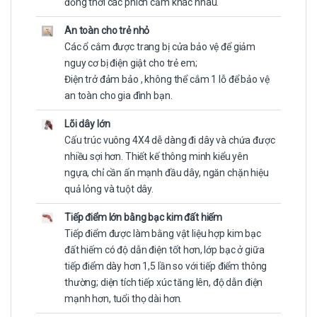
đồng thời các phích cắm khác nhau.
An toàn cho trẻ nhỏ
Các ổ cắm được trang bị cửa bảo vệ để giảm
nguy cơ bị điện giật cho trẻ em;
Điện trở đảm bảo , không thể cắm 1 lỗ để bảo vệ
an toàn cho gia đình bạn.
Lõi dây lớn
Cấu trúc vuông 4X4 dễ dàng đi dây và chứa được
nhiều sợi hơn. Thiết kế thông minh kiểu yên
ngựa, chỉ cần ấn mạnh đầu dây, ngăn chặn hiệu
quả lỏng và tuột dây.
Tiếp điểm lớn bằng bạc kim đất hiếm
Tiếp điểm được làm bằng vật liệu hợp kim bạc
đất hiếm có độ dẫn điện tốt hơn, lớp bạc ở giữa
tiếp điểm dày hơn 1,5 lần so với tiếp điểm thông
thường; diện tích tiếp xúc tăng lên, độ dẫn điện
mạnh hơn, tuổi thọ dài hơn.