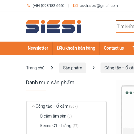
Skip to navigation
Skip to content
(+84 )098 182 6660
cskh.siesi@gmail.com
Search fo
Newsletter
Điều khoản bán hàng
Contact us
Trang chủ
Sản phẩm
Công tắc – Ổ c
Danh mục sản phẩm
Công tắc – Ổ cắm
(567)
Ổ cắm âm sàn
(6)
Series G1 - Trắng
(37)