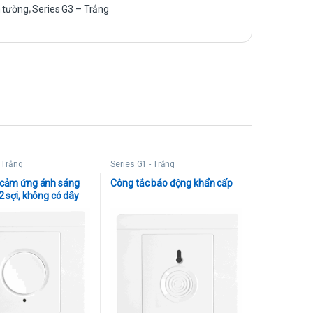
 tường
,
Series G3 – Trắng
- Trắng
Series G1 - Trắng
 cảm ứng ánh sáng
Công tắc báo động khẩn cấp
2 sợi, không có dây
h