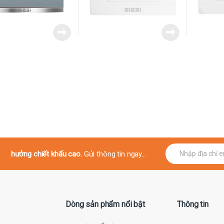
E
hưởng chiết khấu cao.
Gửi thông tin ngay...
m
a
i
l
*
Dòng sản phẩm nổi bật
Thông tin