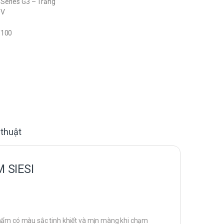
Series G3 – Trắng
0V
/100
 thuật
 SIESI
phẩm có màu sắc tinh khiết và mịn màng khi chạm