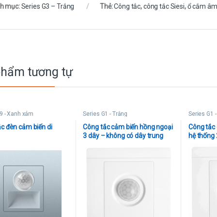
h mục:
Series G3 – Trắng
Thẻ:
Công tắc
,
công tắc Siesi
,
ổ cắm âm
phẩm tương tự
V9 - Xanh xám
Series G1 - Trắng
Series G1 
c đèn cảm biến di
Công tắc cảm biến hồng ngoại
Công tắc
3 dây – không có dây trung
hệ thống 
tính
trung tín