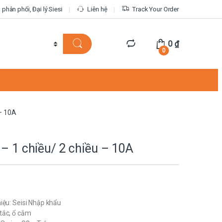
phân phối, Đại lý Siesi
Liên hệ
Track Your Order
0
₫
0
 – 10A
 – 1 chiều/ 2 chiều – 10A
iệu: Seisi Nhập khẩu
tắc, ổ cắm