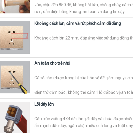
vào; chịu đến 850 độ, không bắt lửa, chống cháy, cách 
rò rỉ, dẫn điện bằng không, an toàn và đáng tin cậy.
Khoảng cách lớn, cắm và rút phích cắm dễ dàng
Khoảng cách lớn 22 mm, đáp ứng việc sử dụng đồng th
An toàn cho trẻ nhỏ
Các ổ cắm được trang bị cửa bảo vệ để giảm nguy cơ bị 
Điện trở đảm bảo , không thể cắm 1 lỗ để bảo vệ an toà
Lõi dây lớn
Cấu trúc vuông 4X4 dễ dàng đi dây và chứa được nhiều 
ấn mạnh đầu dây, ngăn chặn hiệu quả lỏng và tuột dây