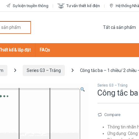
Sự kiện truyền thông
Tư vấn thiết kế điện
Hệ thống Nhà 
r:
Thiết kế & lắp đặt
FAQs
ắm
Series G3 – Trắng
Công tắc ba – 1 chiều/ 2 chiều
Series G3 – Trắng
Công tắc ba
Compare
Thông tin nhãn h
Ứng dụng: Công 