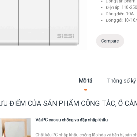
Dòng sản phẩm: 
Điện áp: 110-25
Dòng điện: 10A
Đóng gói: 10/10
Compare
Mô tả
Thông số kỹ
ƯU ĐIỂM CỦA SẢN PHẨM CÔNG TẮC, Ổ CẮM
Vải PC cao su chống va đập nhập khẩu
Chất liệu PC nhập khẩu chống lão hóa và bền bỉ; sản 