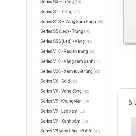
Series G3 – Trắng
(34)
Series S1 - Trắng
(40)
Series S1S – Vàng Sâm Panh
(40)
Series S5 (Led) - Trắng
(40)
Series S5S (Led) - Vàng
(40)
Series V10 - Radian trắng
(26)
Series V10 - Vàng sâm panh
(40)
Series V20 - Xám tuyết tùng
(33)
Series V6 - Gold
(42)
Series V6 - Vàng đồng
(42)
Series V9 - Khung viền
6 
(10)
Series V9 - Led xám
(52)
Series V9 - Xanh xám
(34)
Series V9 vàng hồng cổ điển
(41)