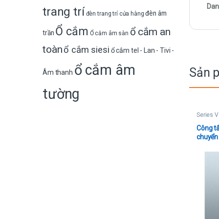
Dan
trang trí
đèn âm
đèn trang trí cửa hàng
Ổ cắm
ổ cắm an
trần
Ổ cắm âm sàn
toàn
ổ cắm siesi
ổ cắm tel - Lan - Tivi -
ổ cắm âm
Sản 
Âm thanh
tường
Series 
Công tắ
chuyển