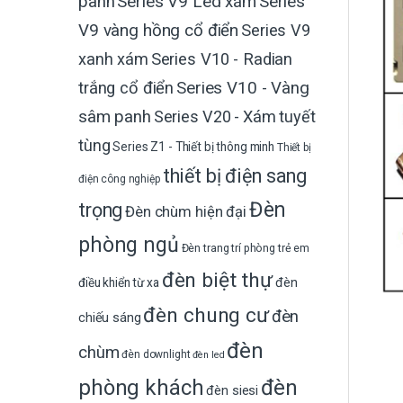
Series V9 Led xám
Series
panh
V9 vàng hồng cổ điển
Series V9
xanh xám
Series V10 - Radian
trắng cổ điển
Series V10 - Vàng
sâm panh
Series V20 - Xám tuyết
tùng
Series Z1 - Thiết bị thông minh
Thiết bị
thiết bị điện sang
điện công nghiệp
Đèn
trọng
Đèn chùm hiện đại
phòng ngủ
Đèn trang trí phòng trẻ em
đèn biệt thự
đèn
điều khiển từ xa
đèn chung cư
đèn
chiếu sáng
đèn
chùm
đèn downlight
đèn led
phòng khách
đèn
đèn siesi