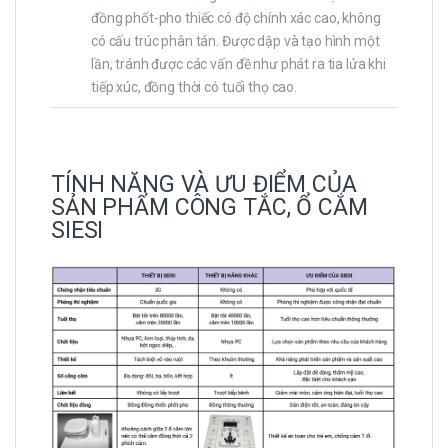
đồng phốt-pho thiếc có độ chính xác cao, không
có cấu trúc phân tán. Được dập và tạo hình một
lần, tránh được các vấn đề như phát ra tia lửa khi
tiếp xúc, đồng thời có tuổi thọ cao.
TÍNH NĂNG VÀ ƯU ĐIỂM CỦA
SẢN PHẨM CÔNG TẮC, Ổ CẮM
SIESI