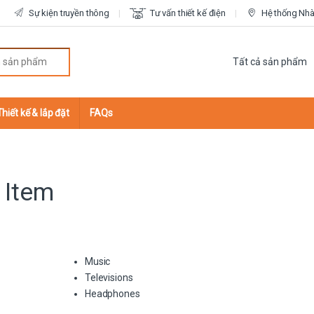
Sự kiện truyền thông
Tư vấn thiết kế điện
Hệ thống Nhà 
r:
Thiết kế & lắp đặt
FAQs
 Item
Music
Televisions
Headphones