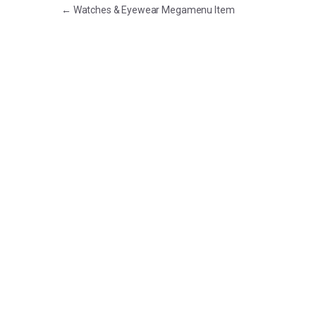
Điều hướng bài viết
←
Watches & Eyewear Megamenu Item