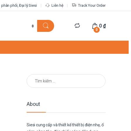
phân phối, Đại lý Siesi
Liên hệ
Track Your Order
0
₫
0
Tìm kiếm cho:
About
Siesi cung cấp và thiết kế thiết bị điện nhẹ, ổ