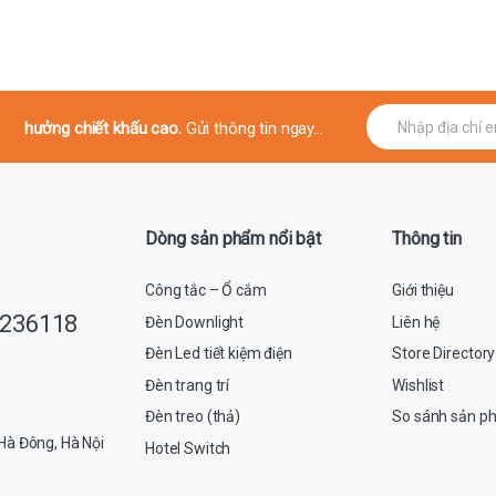
E
hưởng chiết khấu cao.
Gửi thông tin ngay...
m
a
i
l
*
Dòng sản phẩm nổi bật
Thông tin
Công tắc – Ổ cắm
Giới thiệu
9236118
Đèn Downlight
Liên hệ
Đèn Led tiết kiệm điện
Store Directory
Đèn trang trí
Wishlist
Đèn treo (thả)
So sánh sản p
Hà Đông, Hà Nội
Hotel Switch