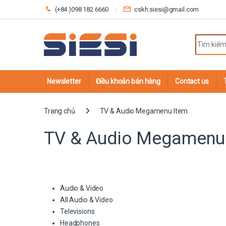
Skip to navigation
Skip to content
(+84 )098 182 6660
cskh.siesi@gmail.com
Search fo
Newsletter
Điều khoản bán hàng
Contact us
Trang chủ
TV & Audio Megamenu Item
TV & Audio Megamenu
Audio & Video
All Audio & Video
Televisions
Headphones