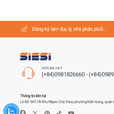
Đăng ký làm đại lý, nhà phân phối...
HOTLINE 24/7!
(+84)0981826660 - (+84)098
Thông tin liên hệ
Lô N3-SH11A Khu Mipec City View, phường Kiến Hưng, quận 