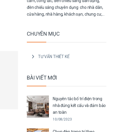
cắm, công tắc, đèn chiếu sáng dân dụng,
đèn chiếu sáng chuyên dụng cho nhà dân,
cửa hàng, nhà hàng, khách sạn, chung cư,…
CHUYÊN MỤC
TƯ VẤN THIẾT KẾ
BÀI VIẾT MỚI
Nguyên tắc bố trí điện trong
nhà đúng kết cấu và đảm bảo
an toàn
10/08/2023
Chọn đèn trang trí theo